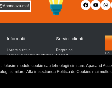
Aboneaza-ma!
Informatii
Servicii clienti
Livrare si retur
Despre noi
Fou
Termeni si conditii de utilizare
Contact
and
ANPC
Blog
More
Politica de retur
Cerere de retur
t, folosim module cookie sau tehnologii similare. Apasand Accep
thro
Politica de confidentialitate
nologii similare. Afla in sectiunea Politica de Cookies mai multe 
Politica de cookies