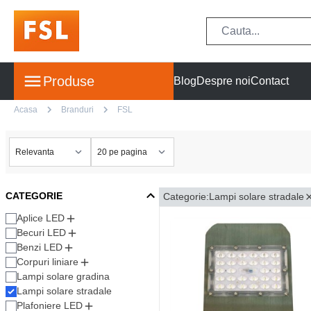
Produse
Blog
Despre noi
Contact
Acasa
Branduri
FSL
CATEGORIE
Categorie:
Lampi solare stradale
Aplice LED
Becuri LED
Benzi LED
Corpuri liniare
Lampi solare gradina
Lampi solare stradale
Plafoniere LED