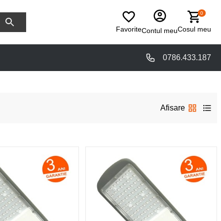
0
Favorite
Cosul meu
Contul meu
0786.433.187
Afisare