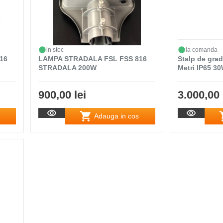
in stoc
la comanda
16
LAMPA STRADALA FSL FSS 816
Stalp de grad
STRADALA 200W
Metri IP65 3
900,00 lei
3.000,00 
Adauga in cos