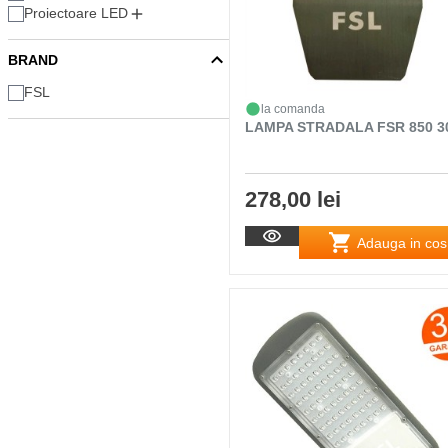
Proiectoare LED
BRAND
FSL
la comanda
LAMPA STRADALA FSR 850 3
278,00 lei
Adauga in cos