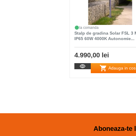
la comanda
Stalp de gradina Solar FSL 3 
IP65 60W 4000K Autonomie...
4.990,00 lei
Adauga in cos
Aboneaza-te l