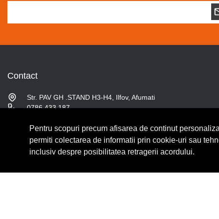
Contact
Str. PAV GH .STAND H3-H4, Ilfov, Afumati
0786.433.187
contact@fslshop.ro
Luni-Vineri: 9:00 - 17:00
Pentru scopuri precum afisarea de continut personaliza
Sambata: 9:00 - 14:00
permiti colectarea de informatii prin cookie-uri sau teh
inclusiv despre posibilitatea retragerii acordului.
© Copyright 2026 Lumilux.
Toate drepturile rezervate.