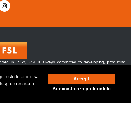
nded in 1958, FSL is always committed to developing, producing,
 promoting green and energy-conserving lighting products.
over, our products are exported to over 120 countries and regions
t, esti de acord sa
Accept
ughout the world.
despre cookie-uri,
Administreaza preferintele
Solutie eCommerce
powered by