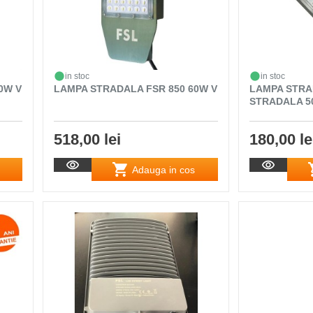
in stoc
in stoc
0W V
LAMPA STRADALA FSR 850 60W V
LAMPA STRA
STRADALA 5
518,00 lei
180,00 le
Adauga in cos