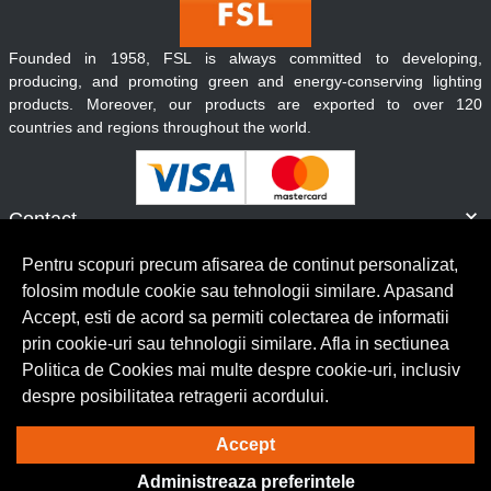
Founded in 1958, FSL is always committed to developing,
producing, and promoting green and energy-conserving lighting
products. Moreover, our products are exported to over 120
countries and regions throughout the world.
Contact
Informatii
Pentru scopuri precum afisarea de continut personalizat,
Servicii clienti
folosim module cookie sau tehnologii similare. Apasand
Accept, esti de acord sa permiti colectarea de informatii
prin cookie-uri sau tehnologii similare. Afla in sectiunea
© Copyright 2026 Lumilux.
Toate drepturile rezervate.
Politica de Cookies mai multe despre cookie-uri, inclusiv
despre posibilitatea retragerii acordului.
Solutie eCommerce
powered by
Accept
Administreaza preferintele
BrowserID: