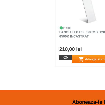
in stoc
PANOU LED FSL 30CM X 12
6500K INCASTRAT
210,00 lei
Adauga in co
Aboneaza-te l