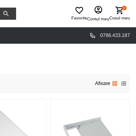
0
Favorite
Cosul meu
Contul meu
0786.433.187
Afisare