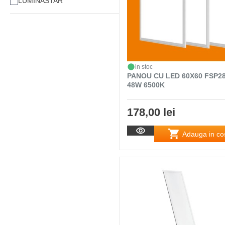
LUMINASTAR
in stoc
PANOU CU LED 60X60 FSP2
48W 6500K
178,00 lei
Adauga in co