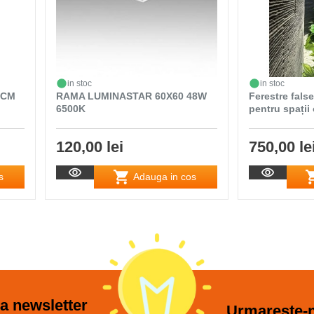
in stoc
in stoc
0CM
RAMA LUMINASTAR 60X60 48W
Ferestre fals
6500K
pentru spații
120,00 lei
750,00 le
s
Adauga in cos
a newsletter
Urmareste-n