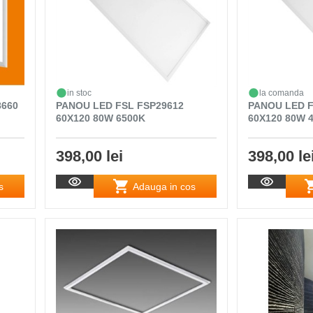
in stoc
la comanda
8660
PANOU LED FSL FSP29612
PANOU LED F
60X120 80W 6500K
60X120 80W 
398,00 lei
398,00 le
s
Adauga in cos