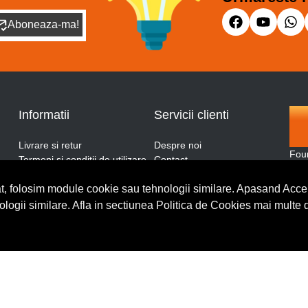
Aboneaza-ma!
Informatii
Servicii clienti
Livrare si retur
Despre noi
Fou
Termeni si conditii de utilizare
Contact
and
ANPC
Blog
More
t, folosim module cookie sau tehnologii similare. Apasand Accep
Politica de retur
Cerere de retur
thro
Politica de confidentialitate
nologii similare. Afla in sectiunea Politica de Cookies mai multe 
Politica de cookies