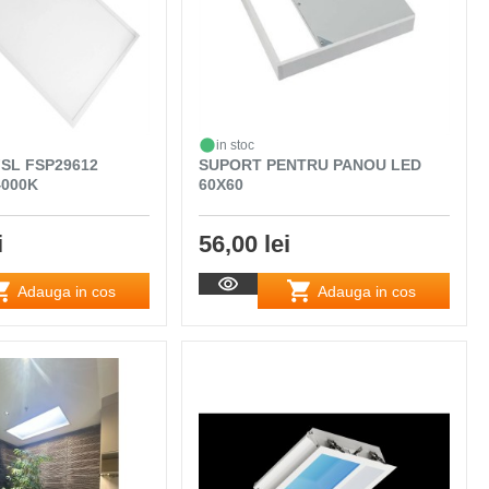
in stoc
SL FSP29612
SUPORT PENTRU PANOU LED
4000K
60X60
i
56,00 lei
Adauga in cos
Adauga in cos