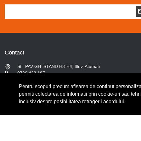
Contact
Str. PAV GH .STAND H3-H4, Ilfov, Afumati
0786.433.187
contact@fslshop.ro
Pentru scopuri precum afisarea de continut personaliza
Luni-Vineri: 9:00 - 17:00
Sambata: 9:00 - 14:00
permiti colectarea de informatii prin cookie-uri sau teh
inclusiv despre posibilitatea retragerii acordului.