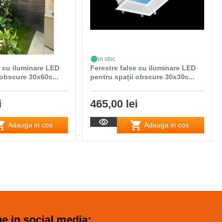
in stoc
e cu iluminare LED
Ferestre false cu iluminare LED
 obscure 30x60c...
pentru spații obscure 30x30c...
i
465,00 lei
Adauga in cos
Adauga in cos
e in social media: