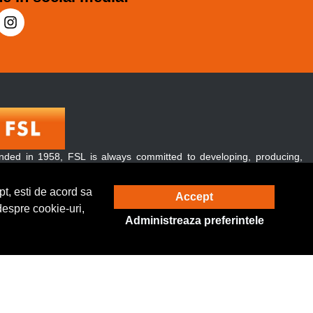
nded in 1958, FSL is always committed to developing, producing,
 promoting green and energy-conserving lighting products.
over, our products are exported to over 120 countries and regions
t, esti de acord sa
Accept
ughout the world.
despre cookie-uri,
Administreaza preferintele