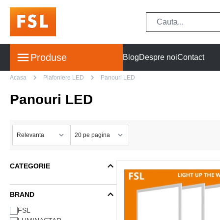
Produse
Blog
Despre noi
Contact
Acasa
Plafoniere LED
Panouri LED
Panouri LED
CATEGORIE
BRAND
FSL