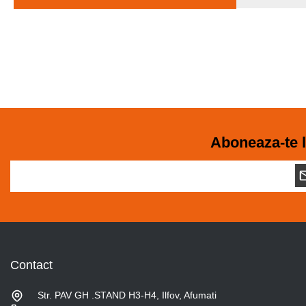
Aboneaza-te l
Contact
Str. PAV GH .STAND H3-H4, Ilfov, Afumati