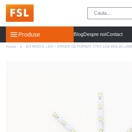
Produse
Blog
Despre noi
Contact
Acasa
KIT MODUL LED + DRIVER DE FORMAT STEA 12W 960LM LUM