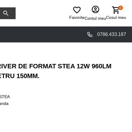
0
Favorite
Cosul meu
Contul meu
0786.433.187
RIVER DE FORMAT STEA 12W 960LM
ETRU 150MM.
STEA
anda