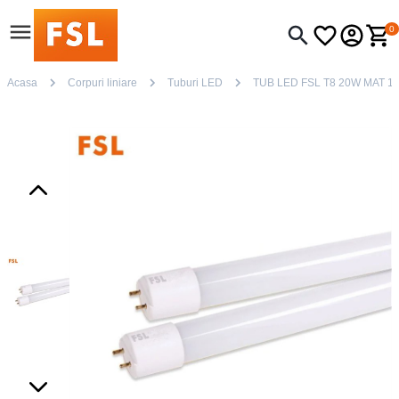
0
Acasa
Corpuri liniare
Tuburi LED
TUB LED FSL T8 20W MAT 1