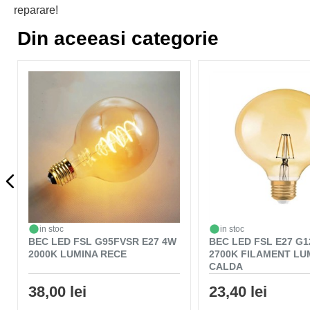
reparare!
Din aceeasi categorie
in stoc
in stoc
BEC LED FSL G95FVSR E27 4W
BEC LED FSL E27 G1
2000K LUMINA RECE
2700K FILAMENT LU
CALDA
38,00 lei
23,40 lei