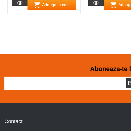
Adauga in cos
Adauga
Aboneaza-te l
Contact