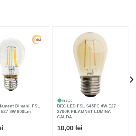
in stoc
ilament Dimabil FSL
BEC LED FSL S45FC 4W E27
0 E27 8W 800Lm
2700K FILAMNET LUMINA
CALDA
ei
10,00 lei