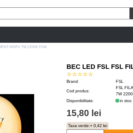
AMENT A60FV 7W 2200K FUM
BEC LED FSL FSL F
Brand:
FSL
FSL FIL
Cod produs:
7W 220
Disponibilitate:
in stoc
15,80 lei
Taxa verde:
+ 0,42 lei