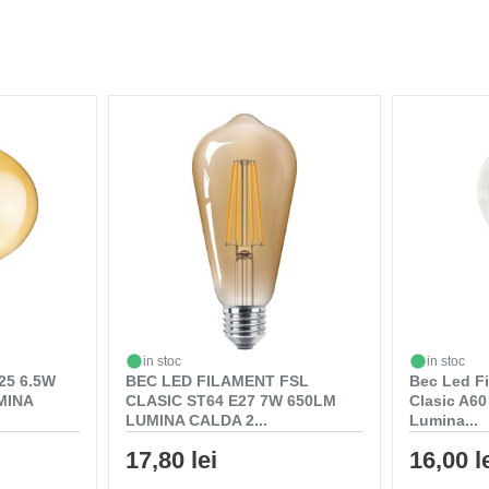
in stoc
in stoc
25 6.5W
BEC LED FILAMENT FSL
Bec Led F
MINA
CLASIC ST64 E27 7W 650LM
Clasic A6
LUMINA CALDA 2...
Lumina...
17,80 lei
16,00 l