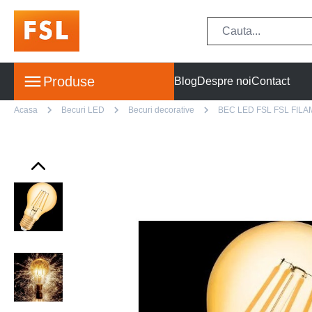
Produse
Blog
Despre noi
Contact
Acasa
Becuri LED
Becuri decorative
BEC LED FSL FSL FIL