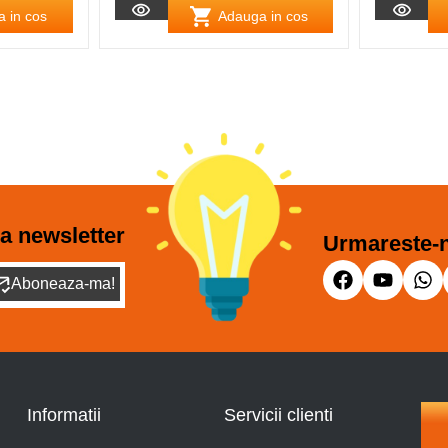
 in cos
Adauga in cos
a newsletter
Urmareste-n
Aboneaza-ma!
Informatii
Servicii clienti