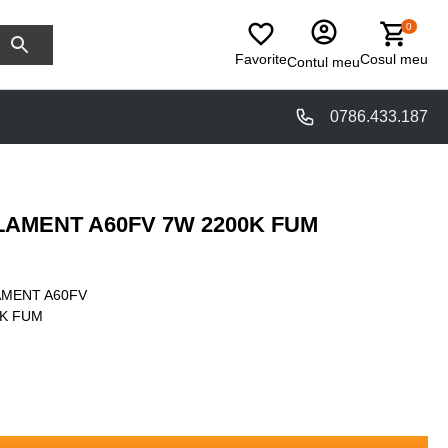
0
Favorite
Cosul meu
Contul meu
0786.433.187
ILAMENT A60FV 7W 2200K FUM
AMENT A60FV
0K FUM