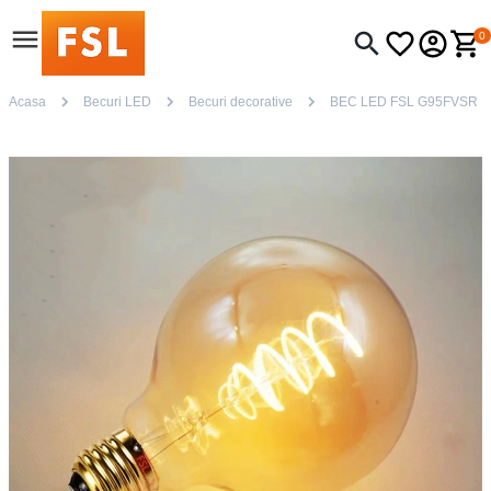
0
Acasa
Becuri LED
Becuri decorative
BEC LED FSL G95FVSR E