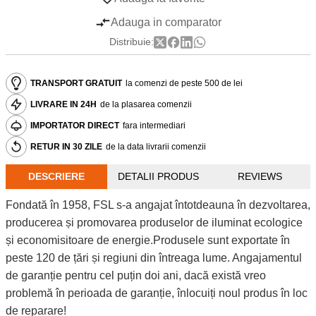
Adauga in comparator
Distribuie:
TRANSPORT GRATUIT
la comenzi de peste 500 de lei
LIVRARE IN 24H
de la plasarea comenzii
IMPORTATOR DIRECT
fara intermediari
RETUR IN 30 ZILE
de la data livrarii comenzii
DESCRIERE
DETALII PRODUS
REVIEWS
Fondată în 1958, FSL s-a angajat întotdeauna în dezvoltarea,
producerea și promovarea produselor de iluminat ecologice
și economisitoare de energie.Produsele sunt exportate în
peste 120 de țări și regiuni din întreaga lume. Angajamentul
de garanție pentru cel puțin doi ani, dacă există vreo
problemă în perioada de garanție, înlocuiți noul produs în loc
de reparare!