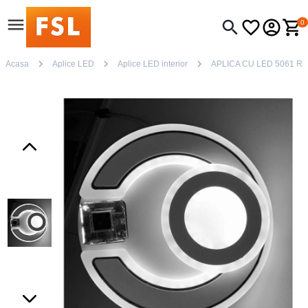
0
Acasa
Aplice LED
Aplice LED interior
APLICA CU LED 5061 R