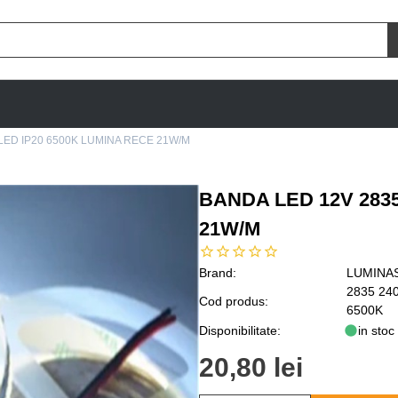
LED IP20 6500K LUMINA RECE 21W/M
BANDA LED 12V 2835
21W/M
Brand:
LUMINA
2835 24
Cod produs:
6500K
Disponibilitate:
in stoc
20,80 lei