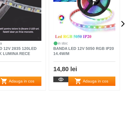
da
in stoc
D 12V 2835 120LED
BANDA LED 12V 5050 RGB IP20
0K LUMINA RECE
14.4W/M
14,80 lei
Adauga in cos
Adauga in cos