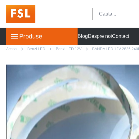
Produse
Blog
Despre noi
Contact
Acasa
Benzi LED
Benzi LED 12V
BANDA LED 12V 2835 240