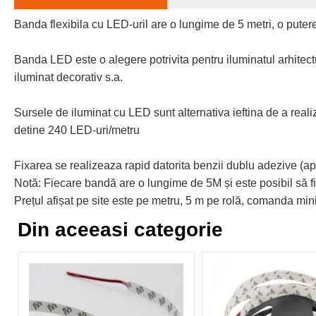
Banda flexibila cu LED-uril are o lungime de 5 metri, o put
Banda LED este o alegere potrivita pentru iluminatul arhitectura
iluminat decorativ s.a.
Sursele de iluminat cu LED sunt alternativa ieftina de a real
detine 240 LED-uri/metru
Fixarea se realizeaza rapid datorita benzii dublu adezive (ap
Notă: Fiecare bandă are o lungime de 5M și este posibil să fi
Prețul afișat pe site este pe metru, 5 m pe rolă, comanda m
Din aceeasi categorie