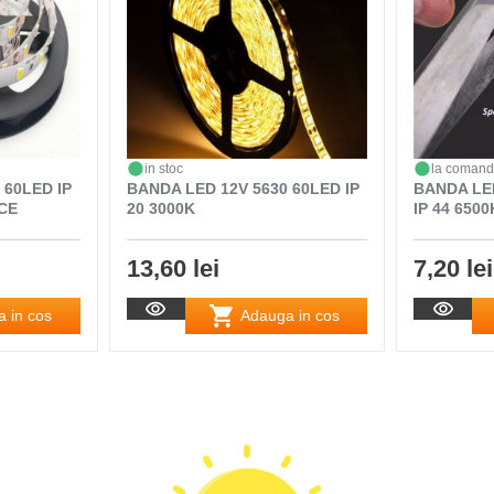
in stoc
la coman
 60LED IP
BANDA LED 12V 5630 60LED IP
BANDA LE
CE
20 3000K
IP 44 650
13,60 lei
7,20 lei
 in cos
Adauga in cos