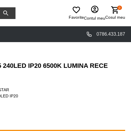
0
Favorite
Cosul meu
Contul meu
0786.433.187
 240LED IP20 6500K LUMINA RECE
STAR
0LED IP20