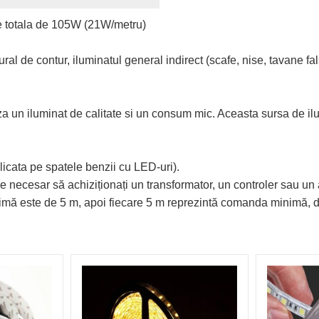
ere totala de 105W (21W/metru)
l de contur, iluminatul general indirect (scafe, nise, tavane false
iza un iluminat de calitate si un consum mic. Aceasta sursa de i
licata pe spatele benzii cu LED-uri).
e necesar să achiziționați un transformator, un controler sau un 
inimă este de 5 m, apoi fiecare 5 m reprezintă comanda minimă,