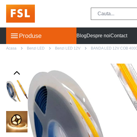
Produse
Blog
Despre noi
Contact
Acasa
Benzi LED
Benzi LED 12V
BANDA LED 12V COB 400