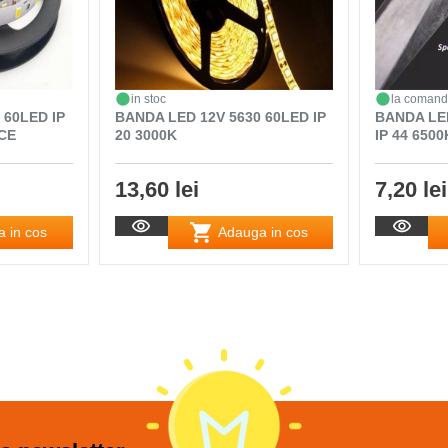
in stoc
la coman
 60LED IP
BANDA LED 12V 5630 60LED IP
BANDA LE
CE
20 3000K
IP 44 650
13,60 lei
7,20 lei
 in cos
Adauga in cos