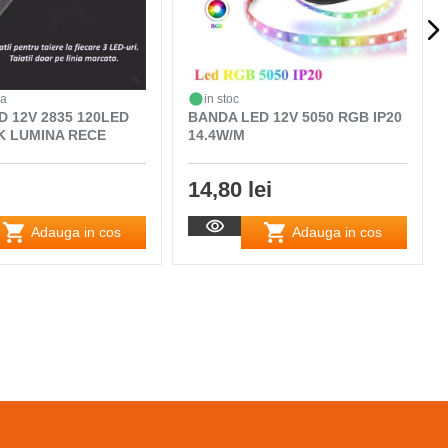
da
in stoc
D 12V 2835 120LED
BANDA LED 12V 5050 RGB IP20
0K LUMINA RECE
14.4W/M
14,80 lei
Adauga in cos
Adauga in cos