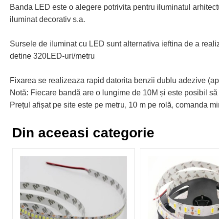
Banda LED este o alegere potrivita pentru iluminatul arhitectura
iluminat decorativ s.a.
Sursele de iluminat cu LED sunt alternativa ieftina de a real
detine 320LED-uri/metru
Fixarea se realizeaza rapid datorita benzii dublu adezive (ap
Notă: Fiecare bandă are o lungime de 10M și este posibil să f
Prețul afișat pe site este pe metru, 10 m pe rolă, comanda 
Din aceeasi categorie