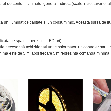
l de contur, iluminatul general indirect (scafe, nise, tavane false
iza un iluminat de calitate si un consum mic. Aceasta sursa de i
licata pe spatele benzii cu LED-uri).
ie necesar să achiziționați un transformator, un controler sau un
minimă este de 5 m, apoi fiecare 5 m reprezintă comanda minimă