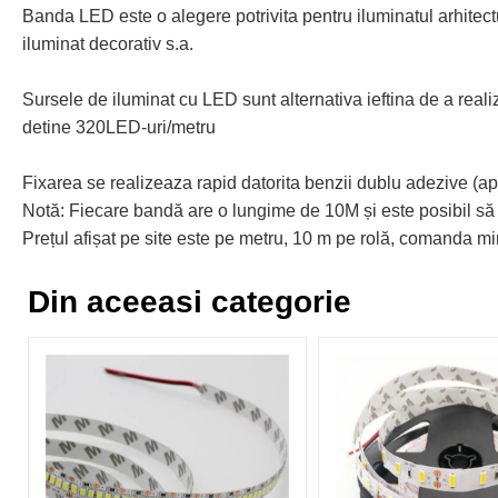
Banda LED este o alegere potrivita pentru iluminatul arhitectura
iluminat decorativ s.a.
Sursele de iluminat cu LED sunt alternativa ieftina de a real
detine 320LED-uri/metru
Fixarea se realizeaza rapid datorita benzii dublu adezive (ap
Notă: Fiecare bandă are o lungime de 10M și este posibil să f
Prețul afișat pe site este pe metru, 10 m pe rolă, comanda 
Din aceeasi categorie