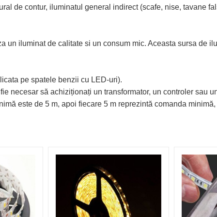
l de contur, iluminatul general indirect (scafe, nise, tavane false
iza un iluminat de calitate si un consum mic. Aceasta sursa de i
licata pe spatele benzii cu LED-uri).
ie necesar să achiziționați un transformator, un controler sau un
minimă este de 5 m, apoi fiecare 5 m reprezintă comanda minimă