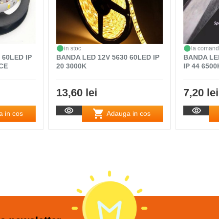
in stoc
la coman
 60LED IP
BANDA LED 12V 5630 60LED IP
BANDA LE
CE
20 3000K
IP 44 650
13,60 lei
7,20 lei
 in cos
Adauga in cos