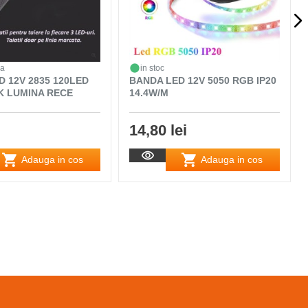
da
in stoc
D 12V 2835 120LED
BANDA LED 12V 5050 RGB IP20
0K LUMINA RECE
14.4W/M
14,80 lei
Adauga in cos
Adauga in cos