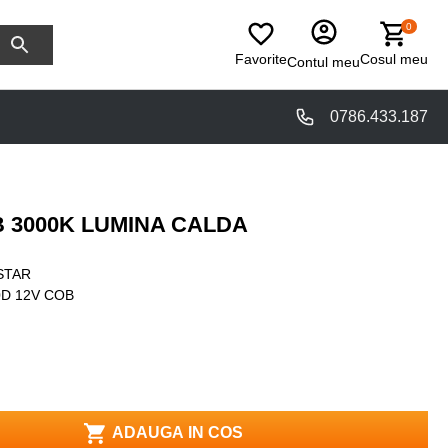
0
Favorite
Cosul meu
Contul meu
0786.433.187
 3000K LUMINA CALDA
STAR
D 12V COB
ADAUGA IN COS