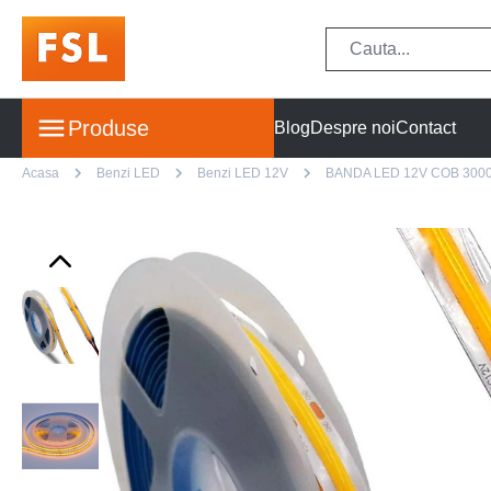
Produse
Blog
Despre noi
Contact
Acasa
Benzi LED
Benzi LED 12V
BANDA LED 12V COB 300