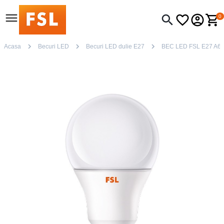
0
Acasa
Becuri LED
Becuri LED dulie E27
BEC LED FSL E27 A6