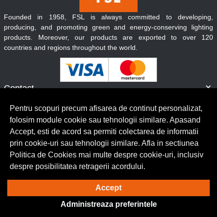
Founded in 1958, FSL is always committed to developing,
producing, and promoting green and energy-conserving lighting
products. Moreover, our products are exported to over 120
countries and regions throughout the world.
Contact
Informatii
Pentru scopuri precum afisarea de continut personalizat,
Servicii clienti
folosim module cookie sau tehnologii similare. Apasand
Accept, esti de acord sa permiti colectarea de informatii
prin cookie-uri sau tehnologii similare. Afla in sectiunea
© Copyright 2026 Lumilux.
Toate drepturile rezervate.
Politica de Cookies mai multe despre cookie-uri, inclusiv
despre posibilitatea retragerii acordului.
Solutie eCommerce
powered by
Accept
Administreaza preferintele
BrowserID: