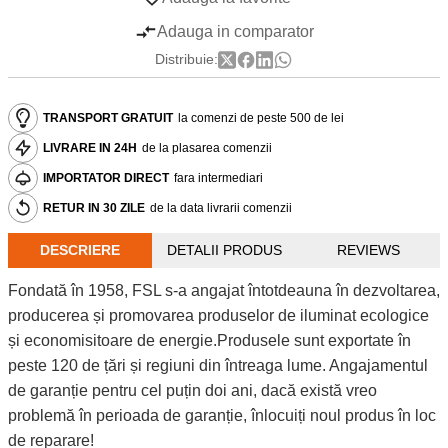
Adauga in comparator
Distribuie:
TRANSPORT GRATUIT
la comenzi de peste 500 de lei
LIVRARE IN 24H
de la plasarea comenzii
IMPORTATOR DIRECT
fara intermediari
RETUR IN 30 ZILE
de la data livrarii comenzii
DESCRIERE
DETALII PRODUS
REVIEWS
Fondată în 1958, FSL s-a angajat întotdeauna în dezvoltarea,
producerea și promovarea produselor de iluminat ecologice
și economisitoare de energie.Produsele sunt exportate în
peste 120 de țări și regiuni din întreaga lume. Angajamentul
de garanție pentru cel puțin doi ani, dacă există vreo
problemă în perioada de garanție, înlocuiți noul produs în loc
de reparare!