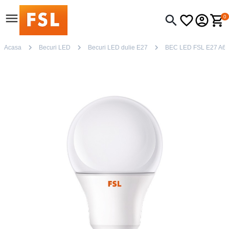
0
Acasa
Becuri LED
Becuri LED dulie E27
BEC LED FSL E27 A6