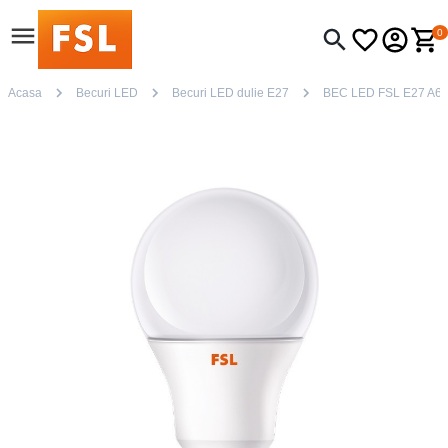
0
Acasa
Becuri LED
Becuri LED dulie E27
BEC LED FSL E27 A6