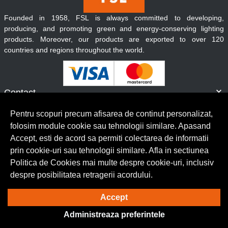
Founded in 1958, FSL is always committed to developing,
producing, and promoting green and energy-conserving lighting
products. Moreover, our products are exported to over 120
countries and regions throughout the world.
Contact
Informatii
Pentru scopuri precum afisarea de continut personalizat,
Servicii clienti
folosim module cookie sau tehnologii similare. Apasand
Accept, esti de acord sa permiti colectarea de informatii
prin cookie-uri sau tehnologii similare. Afla in sectiunea
© Copyright 2026 Lumilux.
Toate drepturile rezervate.
Politica de Cookies mai multe despre cookie-uri, inclusiv
despre posibilitatea retragerii acordului.
Solutie eCommerce
powered by
Accept
Administreaza preferintele
BrowserID: