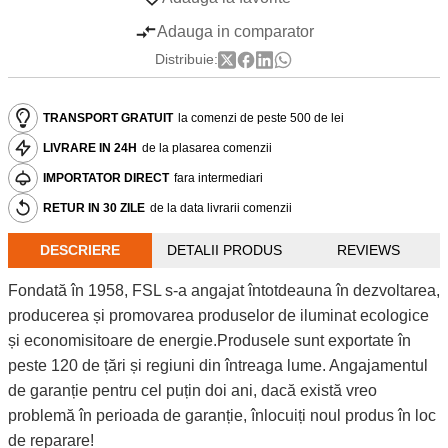
Adauga in comparator
Distribuie:
TRANSPORT GRATUIT
la comenzi de peste 500 de lei
LIVRARE IN 24H
de la plasarea comenzii
IMPORTATOR DIRECT
fara intermediari
RETUR IN 30 ZILE
de la data livrarii comenzii
DESCRIERE
DETALII PRODUS
REVIEWS
Fondată în 1958, FSL s-a angajat întotdeauna în dezvoltarea,
producerea și promovarea produselor de iluminat ecologice
și economisitoare de energie.Produsele sunt exportate în
peste 120 de țări și regiuni din întreaga lume. Angajamentul
de garanție pentru cel puțin doi ani, dacă există vreo
problemă în perioada de garanție, înlocuiți noul produs în loc
de reparare!