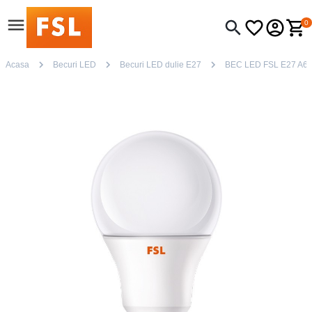
0
Acasa
Becuri LED
Becuri LED dulie E27
BEC LED FSL E27 A6