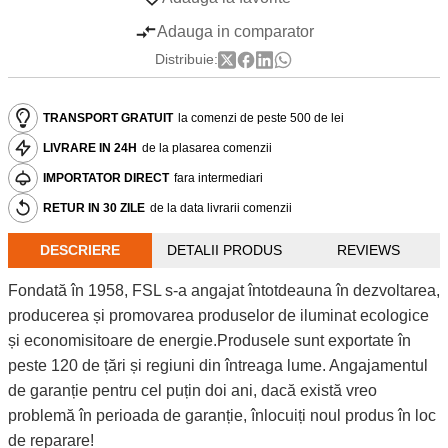
Adauga in comparator
Distribuie:
TRANSPORT GRATUIT
la comenzi de peste 500 de lei
LIVRARE IN 24H
de la plasarea comenzii
IMPORTATOR DIRECT
fara intermediari
RETUR IN 30 ZILE
de la data livrarii comenzii
DESCRIERE
DETALII PRODUS
REVIEWS
Fondată în 1958, FSL s-a angajat întotdeauna în dezvoltarea,
producerea și promovarea produselor de iluminat ecologice
și economisitoare de energie.Produsele sunt exportate în
peste 120 de țări și regiuni din întreaga lume. Angajamentul
de garanție pentru cel puțin doi ani, dacă există vreo
problemă în perioada de garanție, înlocuiți noul produs în loc
de reparare!