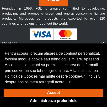
Founded in 1958, FSL is always committed to developing,
producing, and promoting green and energy-conserving lighting
products. Moreover, our products are exported to over 120
countries and regions throughout the world.
Contact
Informatii
Pentru scopuri precum afisarea de continut personalizat,
Servicii clienti
folosim module cookie sau tehnologii similare. Apasand
Accept, esti de acord sa permiti colectarea de informatii
prin cookie-uri sau tehnologii similare. Afla in sectiunea
© Copyright 2026 Lumilux.
Toate drepturile rezervate.
Politica de Cookies mai multe despre cookie-uri, inclusiv
despre posibilitatea retragerii acordului.
Solutie eCommerce
powered by
Accept
Administreaza preferintele
BrowserID: