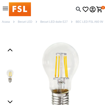
0
Acasa
Becuri LED
Becuri LED dulie E27
BEC LED FSL A60 9W