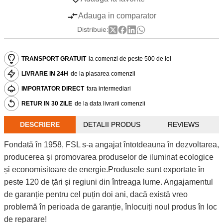
Adauga in comparator
Distribuie:
TRANSPORT GRATUIT
la comenzi de peste 500 de lei
LIVRARE IN 24H
de la plasarea comenzii
IMPORTATOR DIRECT
fara intermediari
RETUR IN 30 ZILE
de la data livrarii comenzii
DESCRIERE
DETALII PRODUS
REVIEWS
Fondată în 1958, FSL s-a angajat întotdeauna în dezvoltarea,
producerea și promovarea produselor de iluminat ecologice
și economisitoare de energie.Produsele sunt exportate în
peste 120 de țări și regiuni din întreaga lume. Angajamentul
de garanție pentru cel puțin doi ani, dacă există vreo
problemă în perioada de garanție, înlocuiți noul produs în loc
de reparare!