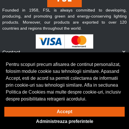
Founded in 1958, FSL is always committed to developing,
producing, and promoting green and energy-conserving lighting
products. Moreover, our products are exported to over 120
countries and regions throughout the world.
Contact
Informatii
Pentru scopuri precum afisarea de continut personalizat,
Servicii clienti
folosim module cookie sau tehnologii similare. Apasand
Accept, esti de acord sa permiti colectarea de informatii
prin cookie-uri sau tehnologii similare. Afla in sectiunea
© Copyright 2026 Lumilux.
Toate drepturile rezervate.
Politica de Cookies mai multe despre cookie-uri, inclusiv
despre posibilitatea retragerii acordului.
Solutie eCommerce
powered by
Accept
Administreaza preferintele
BrowserID: