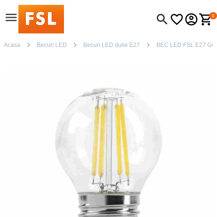
0
Acasa
Becuri LED
Becuri LED dulie E27
BEC LED FSL E27 G4