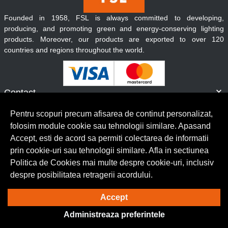
Founded in 1958, FSL is always committed to developing,
producing, and promoting green and energy-conserving lighting
products. Moreover, our products are exported to over 120
countries and regions throughout the world.
Contact
Informatii
Pentru scopuri precum afisarea de continut personalizat,
Servicii clienti
folosim module cookie sau tehnologii similare. Apasand
Accept, esti de acord sa permiti colectarea de informatii
prin cookie-uri sau tehnologii similare. Afla in sectiunea
© Copyright 2026 Lumilux.
Toate drepturile rezervate.
Politica de Cookies mai multe despre cookie-uri, inclusiv
despre posibilitatea retragerii acordului.
Solutie eCommerce
powered by
Accept
Administreaza preferintele
BrowserID: