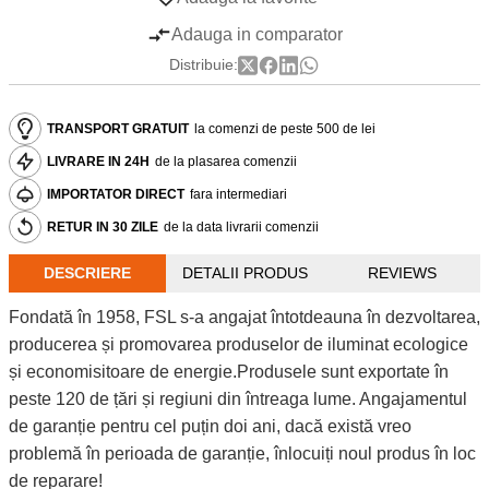
Adauga in comparator
Distribuie:
TRANSPORT GRATUIT
la comenzi de peste 500 de lei
LIVRARE IN 24H
de la plasarea comenzii
IMPORTATOR DIRECT
fara intermediari
RETUR IN 30 ZILE
de la data livrarii comenzii
DESCRIERE
DETALII PRODUS
REVIEWS
Fondată în 1958, FSL s-a angajat întotdeauna în dezvoltarea,
producerea și promovarea produselor de iluminat ecologice
și economisitoare de energie.Produsele sunt exportate în
peste 120 de țări și regiuni din întreaga lume. Angajamentul
de garanție pentru cel puțin doi ani, dacă există vreo
problemă în perioada de garanție, înlocuiți noul produs în loc
de reparare!