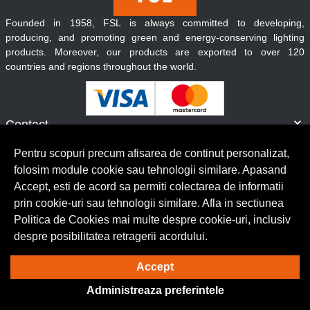
Founded in 1958, FSL is always committed to developing,
producing, and promoting green and energy-conserving lighting
products. Moreover, our products are exported to over 120
countries and regions throughout the world.
Contact
Informatii
Pentru scopuri precum afisarea de continut personalizat,
Servicii clienti
folosim module cookie sau tehnologii similare. Apasand
Accept, esti de acord sa permiti colectarea de informatii
prin cookie-uri sau tehnologii similare. Afla in sectiunea
© Copyright 2026 Lumilux.
Toate drepturile rezervate.
Politica de Cookies mai multe despre cookie-uri, inclusiv
despre posibilitatea retragerii acordului.
Solutie eCommerce
powered by
Accept
Administreaza preferintele
BrowserID: