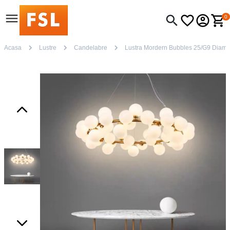
0
Acasa
Lustre
Candelabre
Lustra Mordern Bubbles 25/G9 Diam