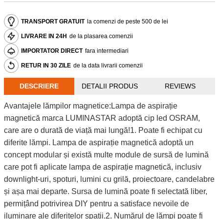
TRANSPORT GRATUIT
la comenzi de peste 500 de lei
LIVRARE IN 24H
de la plasarea comenzii
IMPORTATOR DIRECT
fara intermediari
RETUR IN 30 ZILE
de la data livrarii comenzii
DESCRIERE
DETALII PRODUS
REVIEWS
Avantajele lămpilor magnetice:Lampa de aspirație
magnetică marca LUMINASTAR adoptă cip led OSRAM,
care are o durată de viață mai lungă!1. Poate fi echipat cu
diferite lămpi. Lampa de aspirație magnetică adoptă un
concept modular și există multe module de sursă de lumină
care pot fi aplicate lampa de aspirație magnetică, inclusiv
downlight-uri, spoturi, lumini cu grilă, proiectoare, candelabre
și așa mai departe. Sursa de lumină poate fi selectată liber,
permițând potrivirea DIY pentru a satisface nevoile de
iluminare ale diferitelor spații.2. Numărul de lămpi poate fi