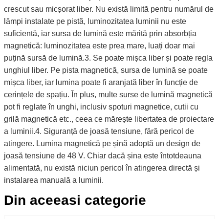
crescut sau micșorat liber. Nu există limită pentru numărul de
lămpi instalate pe pistă, luminozitatea luminii nu este
suficientă, iar sursa de lumină este mărită prin absorbția
magnetică: luminozitatea este prea mare, luați doar mai
puțină sursă de lumină.3. Se poate mișca liber și poate regla
unghiul liber. Pe pista magnetică, sursa de lumină se poate
mișca liber, iar lumina poate fi aranjată liber în funcție de
cerințele de spațiu. În plus, multe surse de lumină magnetică
pot fi reglate în unghi, inclusiv spoturi magnetice, cutii cu
grilă magnetică etc., ceea ce mărește libertatea de proiectare
a luminii.4. Siguranță de joasă tensiune, fără pericol de
atingere. Lumina magnetică pe șină adoptă un design de
joasă tensiune de 48 V. Chiar dacă șina este întotdeauna
alimentată, nu există niciun pericol în atingerea directă și
instalarea manuală a luminii.
Din aceeasi categorie