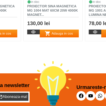
in stoc
in stoc
AGNETICA
PROIECTOR SINA MAGNETICA
PROIECTO
000K
MG 1004 MAT 60CM 20W 4000K
MG 1001 
MAGNET...
LUMINA N
130,00 lei
78,00 l
 in cos
Adauga in cos
a newsletter
Urmareste-n
Aboneaza-ma!