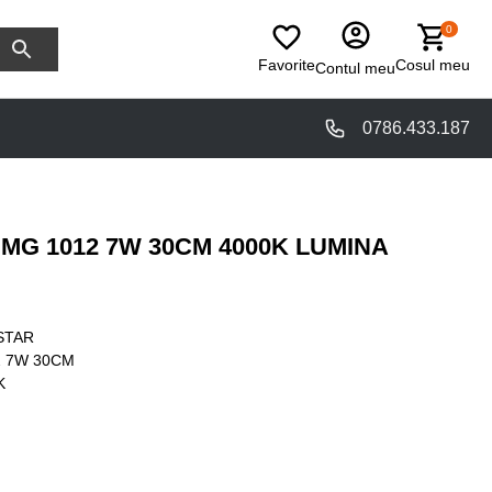
0
Favorite
Cosul meu
Contul meu
0786.433.187
MG 1012 7W 30CM 4000K LUMINA
STAR
2 7W 30CM
K