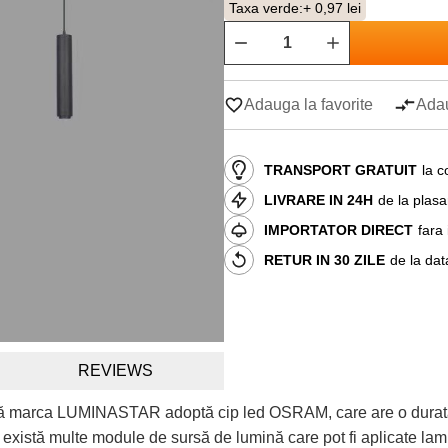
Taxa verde:
+ 0,97 lei
Adauga la favorite
Adau
TRANSPORT GRATUIT
la c
LIVRARE IN 24H
de la plas
IMPORTATOR DIRECT
fara
RETUR IN 30 ZILE
de la dat
REVIEWS
 marca LUMINASTAR adoptă cip led OSRAM, care are o durată de 
istă multe module de sursă de lumină care pot fi aplicate lampa