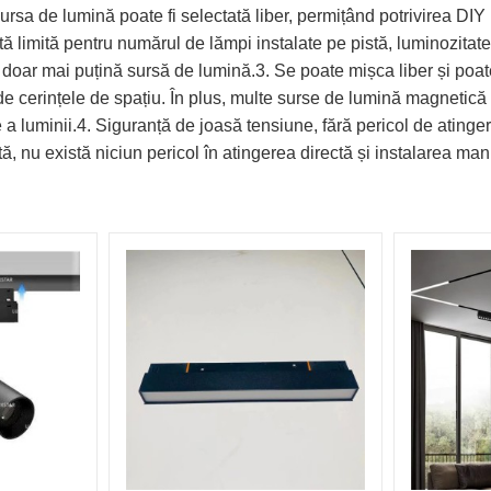
rsa de lumină poate fi selectată liber, permițând potrivirea DIY p
ă limită pentru numărul de lămpi instalate pe pistă, luminozitate
 doar mai puțină sursă de lumină.3. Se poate mișca liber și poat
 de cerințele de spațiu. În plus, multe surse de lumină magnetică p
re a luminii.4. Siguranță de joasă tensiune, fără pericol de ati
, nu există niciun pericol în atingerea directă și instalarea man