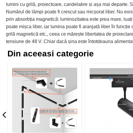
lumini cu grilă, proiectoare, candelabre și așa mai departe. Su
Numărul de lămpi poate fi crescut sau micșorat liber. Nu exist
prin absorbția magnetică: luminozitatea este prea mare, luați
poate mișca liber, iar lumina poate fi aranjată liber în funcție
grilă magnetică etc., ceea ce mărește libertatea de proiecta
tensiune de 48 V. Chiar dacă șina este întotdeauna alimentată
Din aceeasi categorie