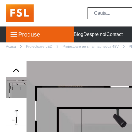
Produse
Blog
Despre noi
Contact
Acasa
Proiectoare LED
Proiectoare pe sina magnetica 48V
P