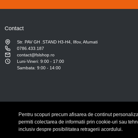
Contact
Str. PAV GH .STAND H3-H4, Ilfov, Afumati
0786.433.187
contact@fslshop.ro
Luni-Vineri: 9:00 - 17:00
Sambata: 9:00 - 14:00
Pentru scopuri precum afisarea de continut personaliza
© Copyright 2026 Lumilux.
Toate drepturile rezervate.
permiti colectarea de informatii prin cookie-uri sau teh
inclusiv despre posibilitatea retragerii acordului.