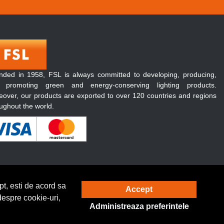
nded in 1958, FSL is always committed to developing, producing,
 promoting green and energy-conserving lighting products.
over, our products are exported to over 120 countries and regions
ughout the world.
t, esti de acord sa
Accept
Solutie eCommerce
powered by
despre cookie-uri,
Administreaza preferintele