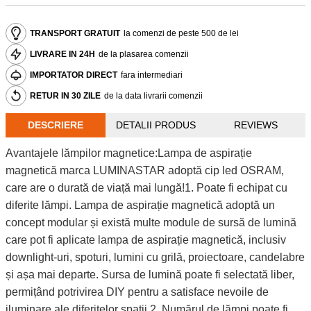
TRANSPORT GRATUIT
la comenzi de peste 500 de lei
LIVRARE IN 24H
de la plasarea comenzii
IMPORTATOR DIRECT
fara intermediari
RETUR IN 30 ZILE
de la data livrarii comenzii
DESCRIERE
DETALII PRODUS
REVIEWS
Avantajele lămpilor magnetice:Lampa de aspirație
magnetică marca LUMINASTAR adoptă cip led OSRAM,
care are o durată de viață mai lungă!1. Poate fi echipat cu
diferite lămpi. Lampa de aspirație magnetică adoptă un
concept modular și există multe module de sursă de lumină
care pot fi aplicate lampa de aspirație magnetică, inclusiv
downlight-uri, spoturi, lumini cu grilă, proiectoare, candelabre
și așa mai departe. Sursa de lumină poate fi selectată liber,
permițând potrivirea DIY pentru a satisface nevoile de
iluminare ale diferitelor spații.2. Numărul de lămpi poate fi