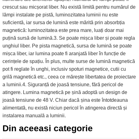
crescut sau micșorat liber. Nu există limită pentru numărul de
lămpi instalate pe pistă, luminozitatea luminii nu este
suficientă, iar sursa de lumină este mărită prin absorbția
magnetică: luminozitatea este prea mare, luați doar mai
puțină sursă de lumină.3. Se poate mișca liber și poate regla
unghiul liber. Pe pista magnetică, sursa de lumină se poate
mișca liber, iar lumina poate fi aranjată liber în funcție de
cerințele de spațiu. În plus, multe surse de lumină magnetică
pot fi reglate în unghi, inclusiv spoturi magnetice, cutii cu
grilă magnetică etc., ceea ce mărește libertatea de proiectare
a luminii.4. Siguranță de joasă tensiune, fără pericol de
atingere. Lumina magnetică pe șină adoptă un design de
joasă tensiune de 48 V. Chiar dacă șina este întotdeauna
alimentată, nu există niciun pericol în atingerea directă și
instalarea manuală a luminii.
Din aceeasi categorie