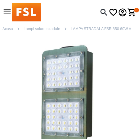
0
Acasa
Lampi solare stradale
LAMPA STRADALA FSR 850 60W V