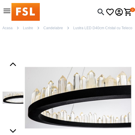
0
Acasa
Lustre
Candelabre
Lustra LED D40cm Cristal cu Telecoma