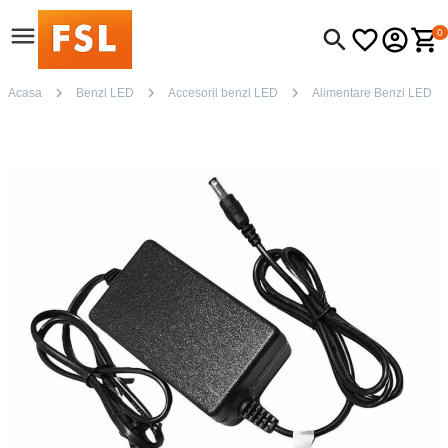
0
Acasa
Benzi LED
Accesorii benzi LED
Alimentare Benzi LED