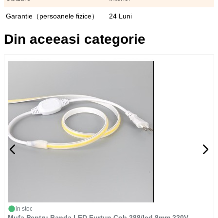
Garantie（persoanele fizice）
24 Luni
Din aceeasi categorie
in stoc
Mufa Pentru Banda LED Furtun Cob 288/led 8mm 220V