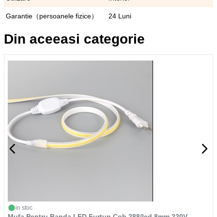
Garantie（persoanele fizice）
24 Luni
Din aceeasi categorie
in stoc
Mufa Pentru Banda LED Furtun Cob 288/led 8mm 220V