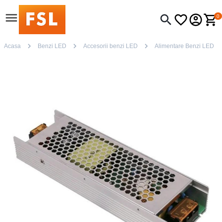
0
Acasa
Benzi LED
Accesorii benzi LED
Alimentare Benzi LED