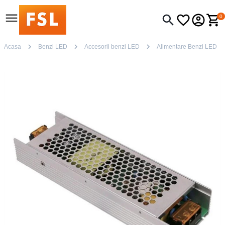
0
Acasa
Benzi LED
Accesorii benzi LED
Alimentare Benzi LED