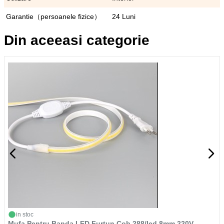
Garantie（persoanele fizice）
24 Luni
Din aceeasi categorie
in stoc
Mufa Pentru Banda LED Furtun Cob 288/led 8mm 220V