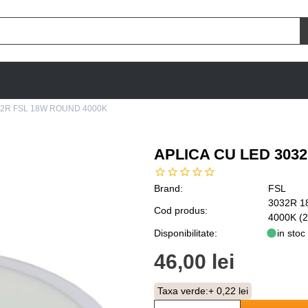
32R FSL 18W ROUND 4000K
APLICA CU LED 303
Brand:
FSL
3032R 
Cod produs:
4000K (
Disponibilitate:
in stoc
46,00 lei
Taxa verde:
+ 0,22 lei