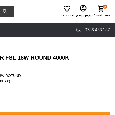
0
Favorite
Cosul meu
Contul meu
0786.433.187
2R FSL 18W ROUND 4000K
18W ROTUND
20BAX)