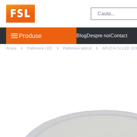
Produse
Blog
Despre noi
Contact
Acasa
Plafoniere LED
Plafoniere aplicat
APLICA CU LED 30