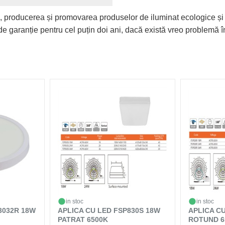
, producerea și promovarea produselor de iluminat ecologice și
e garanție pentru cel puțin doi ani, dacă există vreo problemă în
in stoc
in stoc
3032R 18W
APLICA CU LED FSP830S 18W
APLICA C
PATRAT 6500K
ROTUND 6