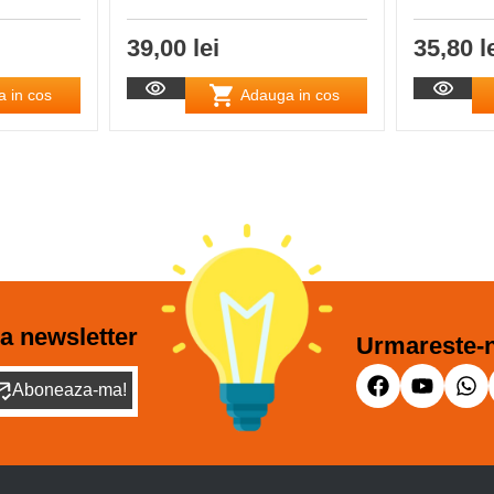
39,00 lei
35,80 l
 in cos
Adauga in cos
a newsletter
Urmareste-n
Aboneaza-ma!