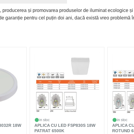
, producerea și promovarea produselor de iluminat ecologice și
e garanție pentru cel puțin doi ani, dacă există vreo problemă în
in stoc
in stoc
3032R 18W
APLICA CU LED FSP830S 18W
APLICA C
PATRAT 6500K
ROTUND 6