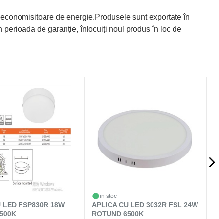
 economisitoare de energie.Produsele sunt exportate în
 perioada de garanție, înlocuiți noul produs în loc de
in stoc
U LED FSP830R 18W
APLICA CU LED 3032R FSL 24W
500K
ROTUND 6500K