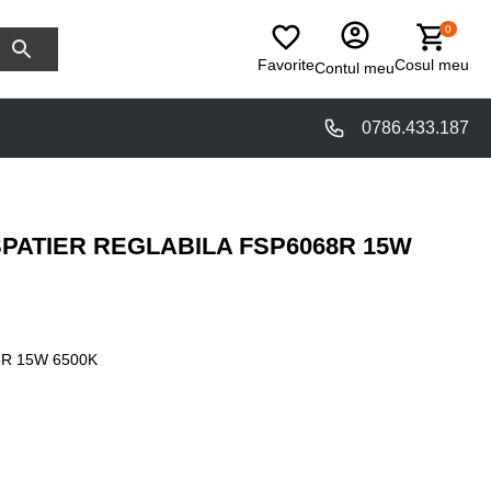
0
Favorite
Cosul meu
Contul meu
0786.433.187
SPATIER REGLABILA FSP6068R 15W
R 15W 6500K