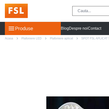
Produse
Blog
Despre noi
Contact
Acasa
Plafoniere LED
Plafoniere aplicat
SPOT FSL APLICAT