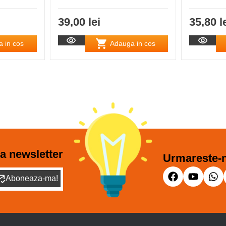
39,00 lei
35,80 l
 in cos
Adauga in cos
a newsletter
Urmareste-n
Aboneaza-ma!