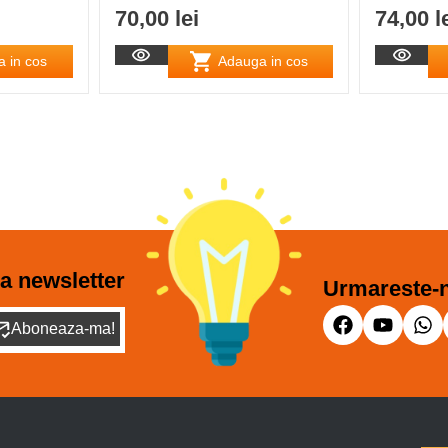
70,00 lei
74,00 l
 in cos
Adauga in cos
a newsletter
Urmareste-n
Aboneaza-ma!