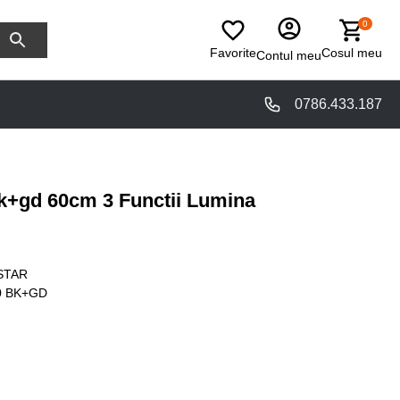
0
Favorite
Cosul meu
Contul meu
0786.433.187
k+gd 60cm 3 Functii Lumina
STAR
0 BK+GD