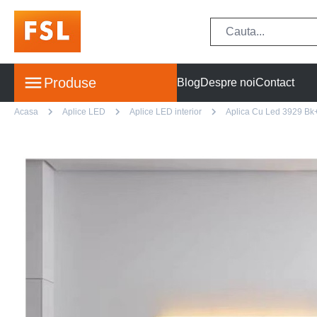
Produse
Blog
Despre noi
Contact
Acasa
Aplice LED
Aplice LED interior
Aplica Cu Led 3929 Bk+