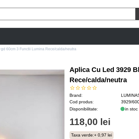
gd 60cm 3 Functii Lumina Rece/calda/neutra
Aplica Cu Led 3929 B
Rece/calda/neutra
Brand:
LUMINA
Cod produs:
3929/60
Disponibilitate:
in stoc
118,00 lei
Taxa verde:
+ 0,97 lei