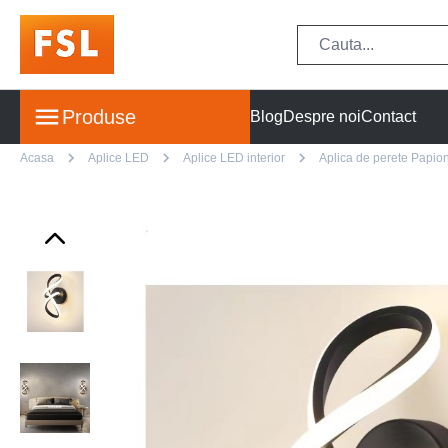
Produse
Blog
Despre noi
Contact
Acasa
Aplice LED
Aplice LED interior
Aplica de perete Papion