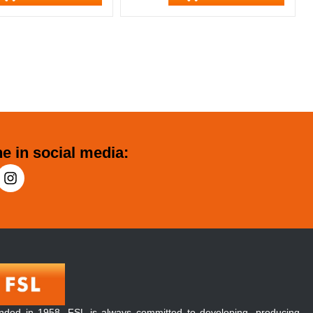
e in social media:
nded in 1958, FSL is always committed to developing, producing,