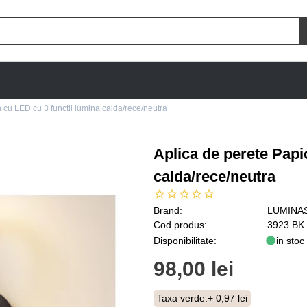
 cu LED cu 3 functii lumina calda/rece/neutra
Aplica de perete Papi
calda/rece/neutra
Brand:
LUMINA
Cod produs:
3923 BK
Disponibilitate:
in stoc
98,00 lei
Taxa verde:
+ 0,97 lei