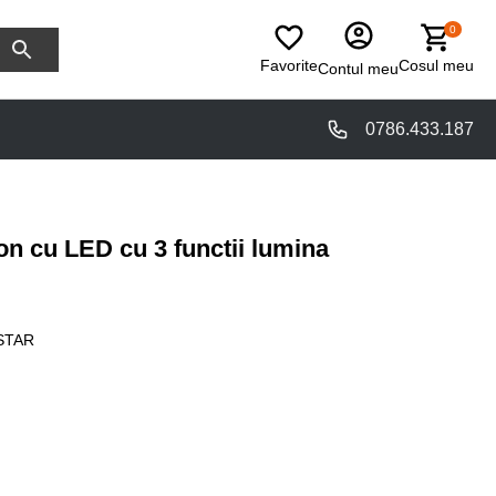
0
Favorite
Cosul meu
Contul meu
0786.433.187
on cu LED cu 3 functii lumina
STAR