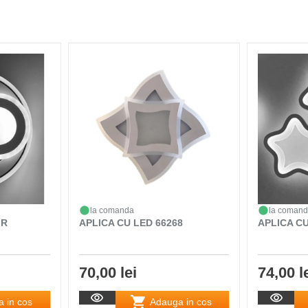
la comanda
la coman
 R
APLICA CU LED 66268
APLICA CU
70,00 lei
74,00 l
 in cos
Adauga in cos