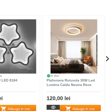
da
in stoc
 LED 8184
Plafoniera Rotunda 30W Led
Lumina Calda Neutra Rece
ei
120,00 lei
Adauga in cos
Adauga in cos