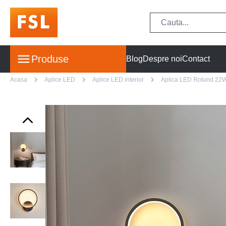
Produse
Blog
Despre noi
Contact
Acasa
Aplice LED
Aplice LED interior
Aplica LED Rotund 22