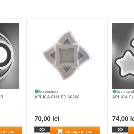
la comanda
la coman
 R
APLICA CU LED 66268
APLICA CU
70,00 lei
74,00 l
 in cos
Adauga in cos