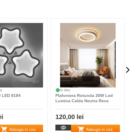
da
in stoc
 LED 8184
Plafoniera Rotunda 30W Led
Lumina Calda Neutra Rece
ei
120,00 lei
Adauga in cos
Adauga in cos