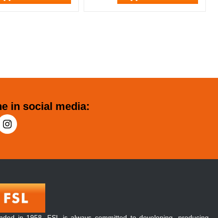
e in social media:
nded in 1958, FSL is always committed to developing, producing,