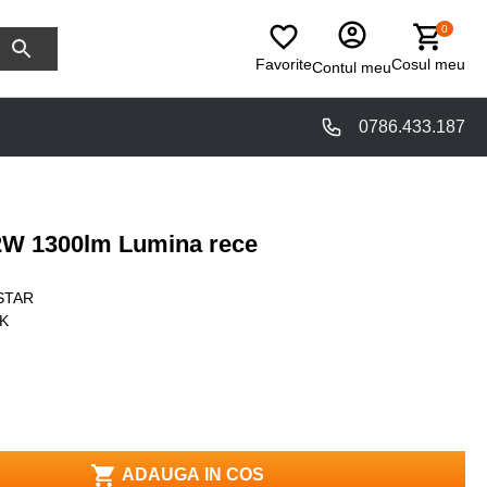
0
Favorite
Cosul meu
Contul meu
0786.433.187
2W 1300lm Lumina rece
STAR
BK
ADAUGA IN COS