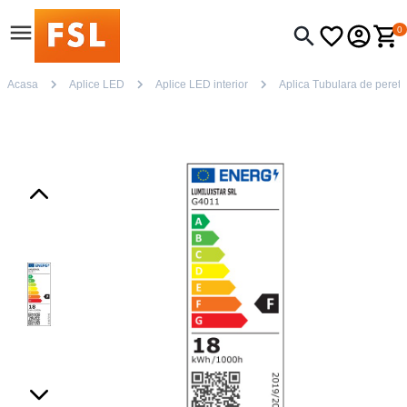
0
Acasa
Aplice LED
Aplice LED interior
Aplica Tubulara de perete