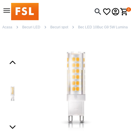
0
Acasa
Becuri LED
Becuri spot
Bec LED 10Buc G9 5W Lumina r