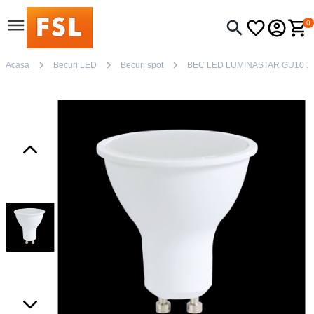
0
Acasa
Becuri LED
Becuri spot
BEC LED LUMINASTAR GU10 1