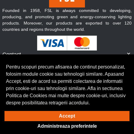
Founded in 1958, FSL is always committed to developing,
producing, and promoting green and energy-conserving lighting
products. Moreover, our products are exported to over 120
countries and regions throughout the world.
Contact
Informatii
Pentru scopuri precum afisarea de continut personalizat,
Servicii clienti
folosim module cookie sau tehnologii similare. Apasand
Accept, esti de acord sa permiti colectarea de informatii
prin cookie-uri sau tehnologii similare. Afla in sectiunea
© Copyright 2026 Lumilux.
Toate drepturile rezervate.
Politica de Cookies mai multe despre cookie-uri, inclusiv
despre posibilitatea retragerii acordului.
Solutie eCommerce
powered by
Accept
Administreaza preferintele
BrowserID: