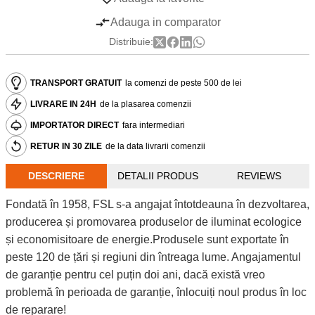
Adauga in comparator
Distribuie:
TRANSPORT GRATUIT
la comenzi de peste 500 de lei
LIVRARE IN 24H
de la plasarea comenzii
IMPORTATOR DIRECT
fara intermediari
RETUR IN 30 ZILE
de la data livrarii comenzii
DESCRIERE
DETALII PRODUS
REVIEWS
Fondată în 1958, FSL s-a angajat întotdeauna în dezvoltarea,
producerea și promovarea produselor de iluminat ecologice
și economisitoare de energie.Produsele sunt exportate în
peste 120 de țări și regiuni din întreaga lume. Angajamentul
de garanție pentru cel puțin doi ani, dacă există vreo
problemă în perioada de garanție, înlocuiți noul produs în loc
de reparare!