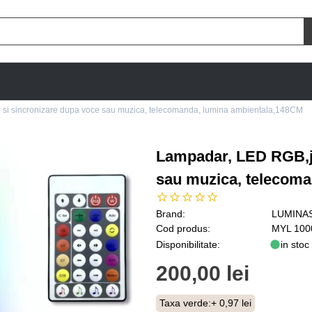
 si sincronizare dupa voce sau muzica, telecomanda, lumina ambientala,148CM
Lampadar, LED RGB,jo
sau muzica, telecom
Brand:
LUMINA
Cod produs:
MYL 100
Disponibilitate:
in stoc
200,00 lei
Taxa verde:
+ 0,97 lei