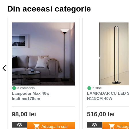
Din aceeasi categorie
la comanda
in stoc
Lampadar Max 40w
LAMPADAR CU LED S
Inaltime178cm
H115CM 40W
98,00 lei
516,00 lei
Adauga in cos
Adauga