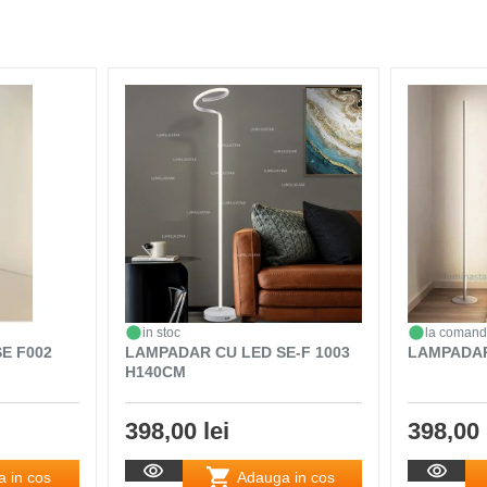
in stoc
la coman
E F002
LAMPADAR CU LED SE-F 1003
LAMPADAR
H140CM
398,00 lei
398,00 
 in cos
Adauga in cos