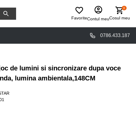
0
Favorite
Cosul meu
Contul meu
0786.433.187
c de lumini si sincronizare dupa voce
anda, lumina ambientala,148CM
STAR
01