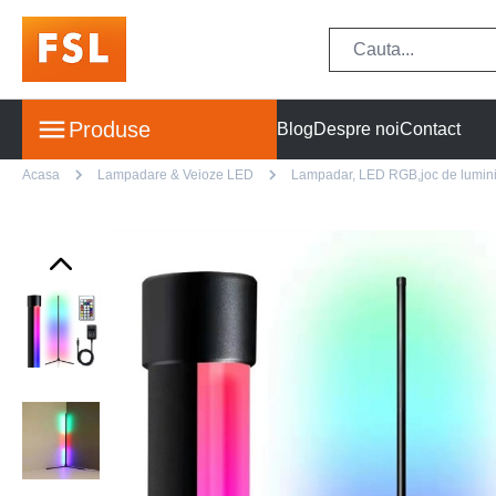
Produse
Blog
Despre noi
Contact
Acasa
Lampadare & Veioze LED
Lampadar, LED RGB,joc de lumini