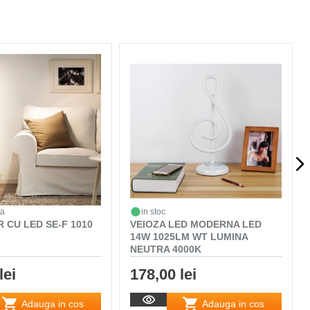
da
in stoc
 CU LED SE-F 1010
VEIOZA LED MODERNA LED
14W 1025LM WT LUMINA
NEUTRA 4000K
lei
178,00 lei
Adauga in cos
Adauga in cos