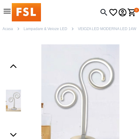
0
Acasa
Lampadare & Veioze LED
VEIOZA LED MODERNA LED 14W WT