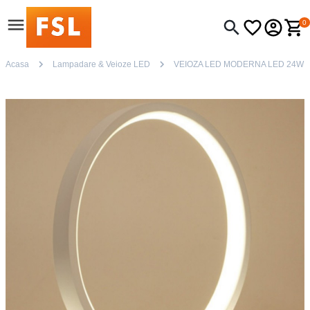
0
Acasa
Lampadare & Veioze LED
VEIOZA LED MODERNA LED 24W C