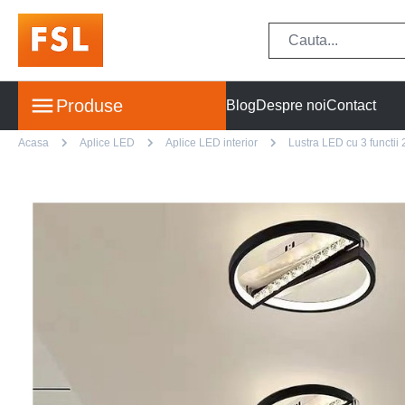
Produse
Blog
Despre noi
Contact
Acasa
Aplice LED
Aplice LED interior
Lustra LED cu 3 functii