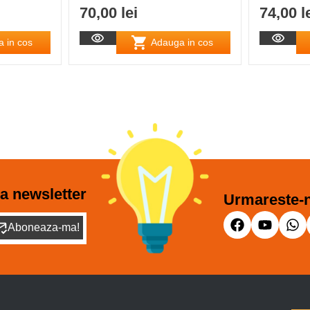
70,00 lei
74,00 l
 in cos
Adauga in cos
a newsletter
Urmareste-n
Aboneaza-ma!