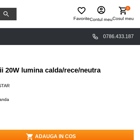
0
Favorite
Cosul meu
Contul meu
0786.433.187
ii 20W lumina calda/rece/neutra
STAR
anda
ADAUGA IN COS