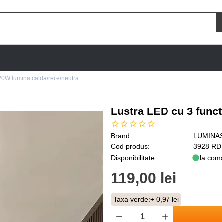
 20W lumina calda/rece/neutra
Lustra LED cu 3 funct
Brand:
LUMINA
Cod produs:
3928 RD
Disponibilitate:
la com
119,00 lei
Taxa verde:
+ 0,97 lei