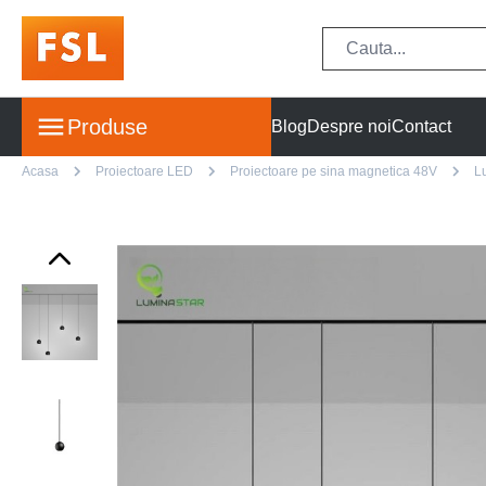
Produse
Blog
Despre noi
Contact
Acasa
Proiectoare LED
Proiectoare pe sina magnetica 48V
L