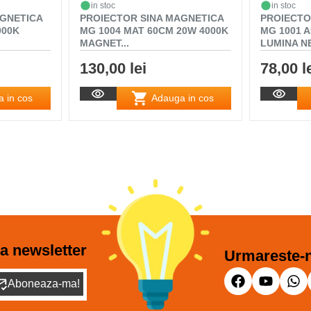
in stoc
in stoc
AGNETICA
PROIECTOR SINA MAGNETICA
PROIECTO
000K
MG 1004 MAT 60CM 20W 4000K
MG 1001 
MAGNET...
LUMINA N
130,00 lei
78,00 l
 in cos
Adauga in cos
a newsletter
Urmareste-n
Aboneaza-ma!