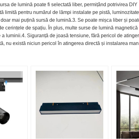
rsa de lumină poate fi selectată liber, permițând potrivirea DIY p
ă limită pentru numărul de lămpi instalate pe pistă, luminozitate
 doar mai puțină sursă de lumină.3. Se poate mișca liber și poat
 de cerințele de spațiu. În plus, multe surse de lumină magnetică p
re a luminii.4. Siguranță de joasă tensiune, fără pericol de ati
, nu există niciun pericol în atingerea directă și instalarea man