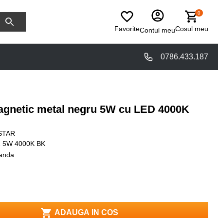
0
Favorite
Cosul meu
Contul meu
0786.433.187
agnetic metal negru 5W cu LED 4000K
STAR
 5W 4000K BK
anda
ADAUGA IN COS