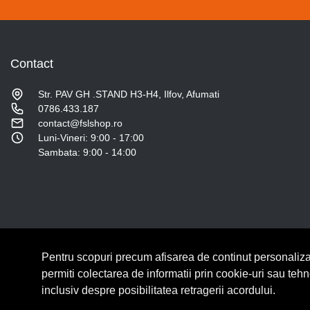
Contact
Str. PAV GH .STAND H3-H4, Ilfov, Afumati
0786.433.187
contact@fslshop.ro
Luni-Vineri: 9:00 - 17:00
Sambata: 9:00 - 14:00
Pentru scopuri precum afisarea de continut personaliza
© Copyright 2026 Lumilux.
Toate drepturile rezervate.
permiti colectarea de informatii prin cookie-uri sau teh
inclusiv despre posibilitatea retragerii acordului.