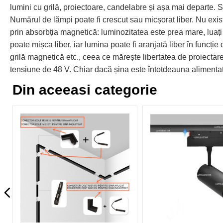
lumini cu grilă, proiectoare, candelabre și așa mai departe. Su
Numărul de lămpi poate fi crescut sau micșorat liber. Nu exist
prin absorbția magnetică: luminozitatea este prea mare, luați
poate mișca liber, iar lumina poate fi aranjată liber în funcție
grilă magnetică etc., ceea ce mărește libertatea de proiecta
tensiune de 48 V. Chiar dacă șina este întotdeauna alimentată
Din aceeasi categorie