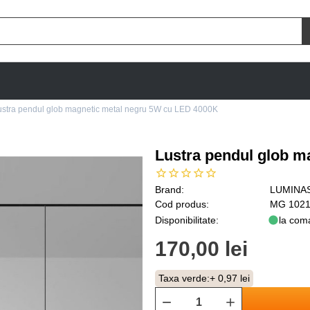
ustra pendul glob magnetic metal negru 5W cu LED 4000K
Lustra pendul glob m
Brand:
LUMINA
Cod produs:
MG 1021
Disponibilitate:
la com
170,00 lei
Taxa verde:
+ 0,97 lei