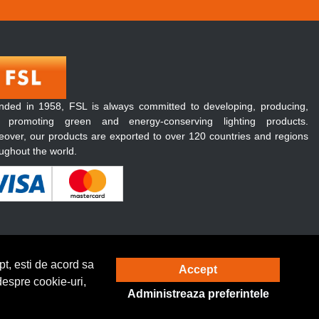
nded in 1958, FSL is always committed to developing, producing,
 promoting green and energy-conserving lighting products.
over, our products are exported to over 120 countries and regions
ughout the world.
t, esti de acord sa
Accept
Solutie eCommerce
powered by
despre cookie-uri,
Administreaza preferintele