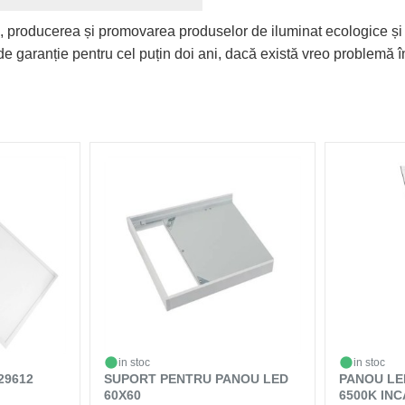
, producerea și promovarea produselor de iluminat ecologice și
e garanție pentru cel puțin doi ani, dacă există vreo problemă în
in stoc
in stoc
29612
SUPORT PENTRU PANOU LED
PANOU LE
60X60
6500K IN