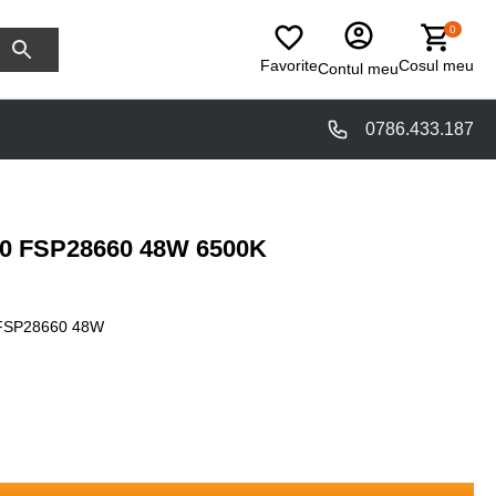
0
Favorite
Cosul meu
Contul meu
0786.433.187
0 FSP28660 48W 6500K
FSP28660 48W