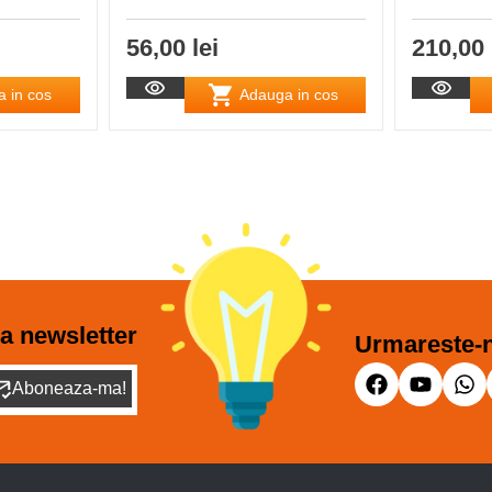
56,00 lei
210,00 
 in cos
Adauga in cos
a newsletter
Urmareste-n
Aboneaza-ma!