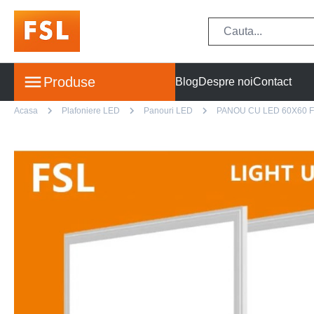
Produse
Blog
Despre noi
Contact
Acasa
Plafoniere LED
Panouri LED
PANOU CU LED 60X60 F