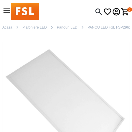
0
Acasa
Plafoniere LED
Panouri LED
PANOU LED FSL FSP2961