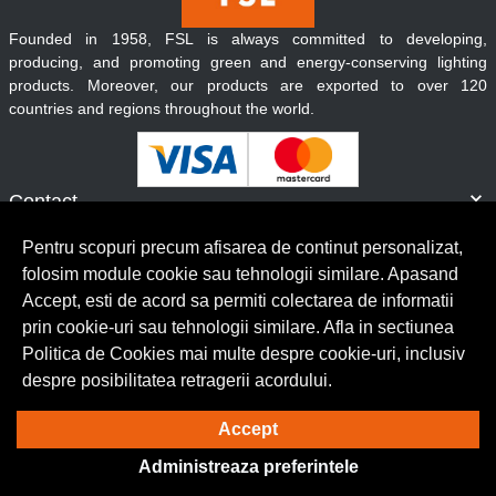
Founded in 1958, FSL is always committed to developing,
producing, and promoting green and energy-conserving lighting
products. Moreover, our products are exported to over 120
countries and regions throughout the world.
Contact
Informatii
Pentru scopuri precum afisarea de continut personalizat,
Servicii clienti
folosim module cookie sau tehnologii similare. Apasand
Accept, esti de acord sa permiti colectarea de informatii
prin cookie-uri sau tehnologii similare. Afla in sectiunea
© Copyright 2026 Lumilux.
Toate drepturile rezervate.
Politica de Cookies mai multe despre cookie-uri, inclusiv
despre posibilitatea retragerii acordului.
Solutie eCommerce
powered by
Accept
Administreaza preferintele
BrowserID: