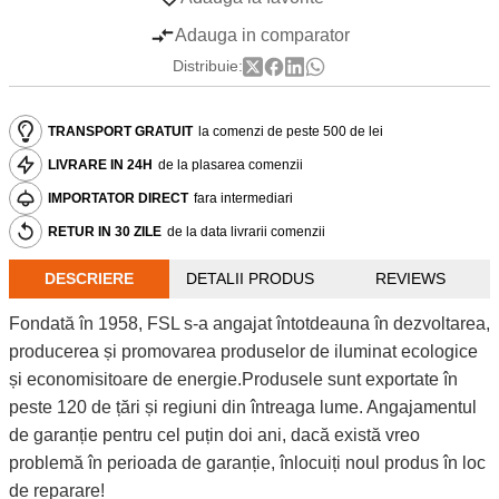
Adauga in comparator
Distribuie:
TRANSPORT GRATUIT
la comenzi de peste 500 de lei
LIVRARE IN 24H
de la plasarea comenzii
IMPORTATOR DIRECT
fara intermediari
RETUR IN 30 ZILE
de la data livrarii comenzii
DESCRIERE
DETALII PRODUS
REVIEWS
Fondată în 1958, FSL s-a angajat întotdeauna în dezvoltarea,
producerea și promovarea produselor de iluminat ecologice
și economisitoare de energie.Produsele sunt exportate în
peste 120 de țări și regiuni din întreaga lume. Angajamentul
de garanție pentru cel puțin doi ani, dacă există vreo
problemă în perioada de garanție, înlocuiți noul produs în loc
de reparare!