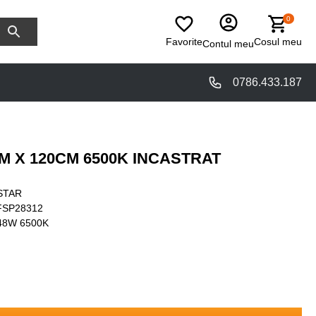
0
Favorite
Cosul meu
Contul meu
0786.433.187
M X 120CM 6500K INCASTRAT
STAR
FSP28312
48W 6500K