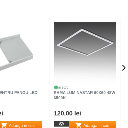
in stoc
ENTRU PANOU LED
RAMA LUMINASTAR 60X60 48W
6500K
ei
120,00 lei
Adauga in cos
Adauga in cos