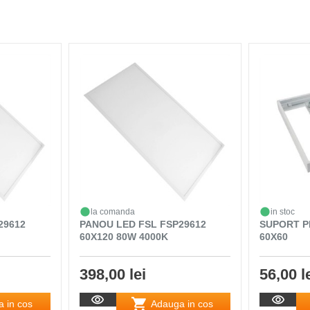
la comanda
in stoc
29612
PANOU LED FSL FSP29612
SUPORT P
60X120 80W 4000K
60X60
398,00 lei
56,00 l
 in cos
Adauga in cos