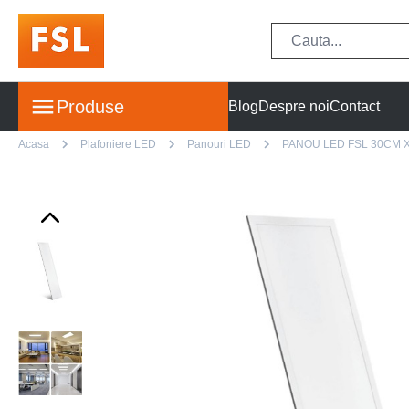
Produse
Blog
Despre noi
Contact
Acasa
Plafoniere LED
Panouri LED
PANOU LED FSL 30CM 