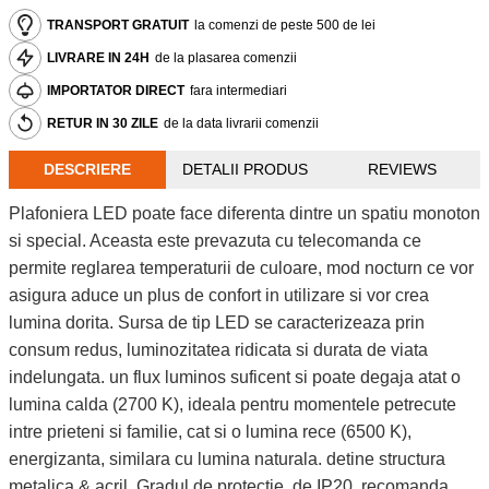
TRANSPORT GRATUIT
la comenzi de peste 500 de lei
LIVRARE IN 24H
de la plasarea comenzii
IMPORTATOR DIRECT
fara intermediari
RETUR IN 30 ZILE
de la data livrarii comenzii
DESCRIERE
DETALII PRODUS
REVIEWS
Plafoniera LED poate face diferenta dintre un spatiu monoton
si special. Aceasta este prevazuta cu telecomanda ce
permite reglarea temperaturii de culoare, mod nocturn ce vor
asigura aduce un plus de confort in utilizare si vor crea
lumina dorita. Sursa de tip LED se caracterizeaza prin
consum redus, luminozitatea ridicata si durata de viata
indelungata. un flux luminos suficent si poate degaja atat o
lumina calda (2700 K), ideala pentru momentele petrecute
intre prieteni si familie, cat si o lumina rece (6500 K),
energizanta, similara cu lumina naturala. detine structura
metalica & acril .Gradul de protectie, de IP20, recomanda