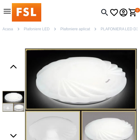
0
Acasa
Plafoniere LED
Plafoniere aplicat
PLAFONIERA LED D32