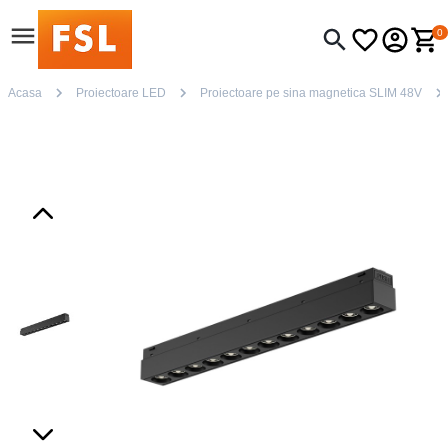
0
Acasa
Proiectoare LED
Proiectoare pe sina magnetica SLIM 48V