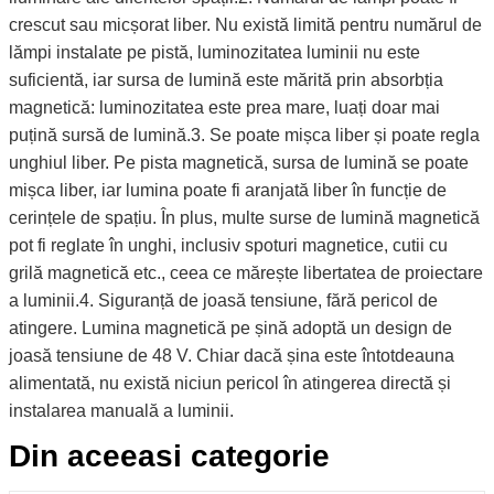
crescut sau micșorat liber. Nu există limită pentru numărul de
lămpi instalate pe pistă, luminozitatea luminii nu este
suficientă, iar sursa de lumină este mărită prin absorbția
magnetică: luminozitatea este prea mare, luați doar mai
puțină sursă de lumină.3. Se poate mișca liber și poate regla
unghiul liber. Pe pista magnetică, sursa de lumină se poate
mișca liber, iar lumina poate fi aranjată liber în funcție de
cerințele de spațiu. În plus, multe surse de lumină magnetică
pot fi reglate în unghi, inclusiv spoturi magnetice, cutii cu
grilă magnetică etc., ceea ce mărește libertatea de proiectare
a luminii.4. Siguranță de joasă tensiune, fără pericol de
atingere. Lumina magnetică pe șină adoptă un design de
joasă tensiune de 48 V. Chiar dacă șina este întotdeauna
alimentată, nu există niciun pericol în atingerea directă și
instalarea manuală a luminii.
Din aceeasi categorie