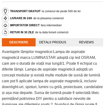
TRANSPORT GRATUIT
la comenzi de peste 500 de lei
LIVRARE IN 24H
de la plasarea comenzii
IMPORTATOR DIRECT
fara intermediari
RETUR IN 30 ZILE
de la data livrarii comenzii
DESCRIERE
DETALII PRODUS
REVIEWS
Avantajele lămpilor magnetice:Lampa de aspirație
magnetică marca LUMINASTAR adoptă cip led OSRAM,
care are o durată de viață mai lungă!1. Poate fi echipat cu
diferite lămpi. Lampa de aspirație magnetică adoptă un
concept modular și există multe module de sursă de lumină
care pot fi aplicate lampa de aspirație magnetică, inclusiv
downlight-uri, spoturi, lumini cu grilă, proiectoare, candelabre
și așa mai departe. Sursa de lumină poate fi selectată liber,
permițând potrivirea DIY pentru a satisface nevoile de
iluminare ale diferitelor spații.2. Numărul de lămpi poate fi