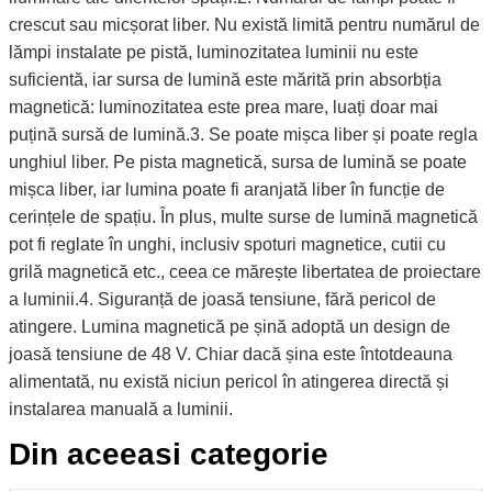
crescut sau micșorat liber. Nu există limită pentru numărul de
lămpi instalate pe pistă, luminozitatea luminii nu este
suficientă, iar sursa de lumină este mărită prin absorbția
magnetică: luminozitatea este prea mare, luați doar mai
puțină sursă de lumină.3. Se poate mișca liber și poate regla
unghiul liber. Pe pista magnetică, sursa de lumină se poate
mișca liber, iar lumina poate fi aranjată liber în funcție de
cerințele de spațiu. În plus, multe surse de lumină magnetică
pot fi reglate în unghi, inclusiv spoturi magnetice, cutii cu
grilă magnetică etc., ceea ce mărește libertatea de proiectare
a luminii.4. Siguranță de joasă tensiune, fără pericol de
atingere. Lumina magnetică pe șină adoptă un design de
joasă tensiune de 48 V. Chiar dacă șina este întotdeauna
alimentată, nu există niciun pericol în atingerea directă și
instalarea manuală a luminii.
Din aceeasi categorie