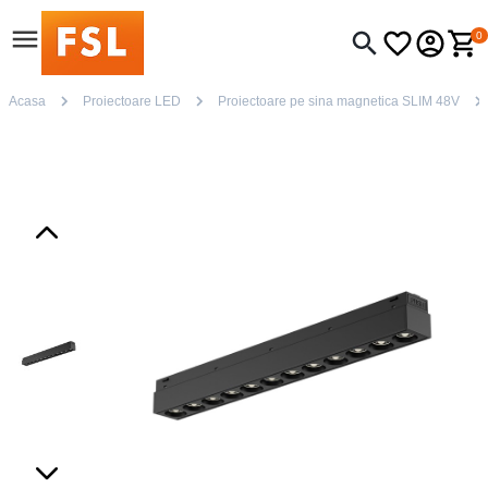
0
Acasa
Proiectoare LED
Proiectoare pe sina magnetica SLIM 48V