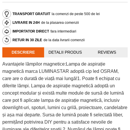
TRANSPORT GRATUIT
la comenzi de peste 500 de lei
LIVRARE IN 24H
de la plasarea comenzii
IMPORTATOR DIRECT
fara intermediari
RETUR IN 30 ZILE
de la data livrarii comenzii
DESCRIERE
DETALII PRODUS
REVIEWS
Avantajele lămpilor magnetice:Lampa de aspirație
magnetică marca LUMINASTAR adoptă cip led OSRAM,
care are o durată de viață mai lungă!1. Poate fi echipat cu
diferite lămpi. Lampa de aspirație magnetică adoptă un
concept modular și există multe module de sursă de lumină
care pot fi aplicate lampa de aspirație magnetică, inclusiv
downlight-uri, spoturi, lumini cu grilă, proiectoare, candelabre
și așa mai departe. Sursa de lumină poate fi selectată liber,
permițând potrivirea DIY pentru a satisface nevoile de
iluminare ale diferitelor spații.2. Numărul de lămpi poate fi