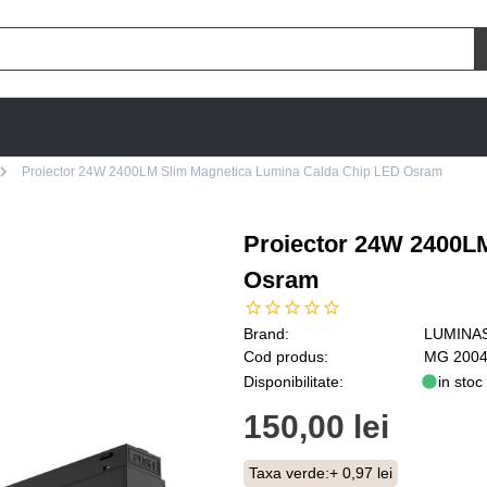
Proiector 24W 2400LM Slim Magnetica Lumina Calda Chip LED Osram
Proiector 24W 2400L
Osram
Brand:
LUMINA
Cod produs:
MG 2004
Disponibilitate:
in stoc
150,00 lei
Taxa verde:
+ 0,97 lei