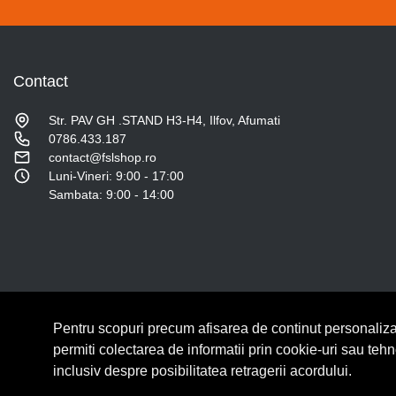
Contact
Str. PAV GH .STAND H3-H4, Ilfov, Afumati
0786.433.187
contact@fslshop.ro
Luni-Vineri: 9:00 - 17:00
Sambata: 9:00 - 14:00
Pentru scopuri precum afisarea de continut personaliza
© Copyright 2026 Lumilux.
Toate drepturile rezervate.
permiti colectarea de informatii prin cookie-uri sau teh
inclusiv despre posibilitatea retragerii acordului.