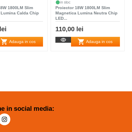
in stoc
 18W 1800LM Slim
Proiector 18W 1800LM Slim
 Lumina Calda Chip
Magnetica Lumina Neutra Chip
LED...
lei
110,00 lei
Adauga in cos
Adauga in cos
e in social media: