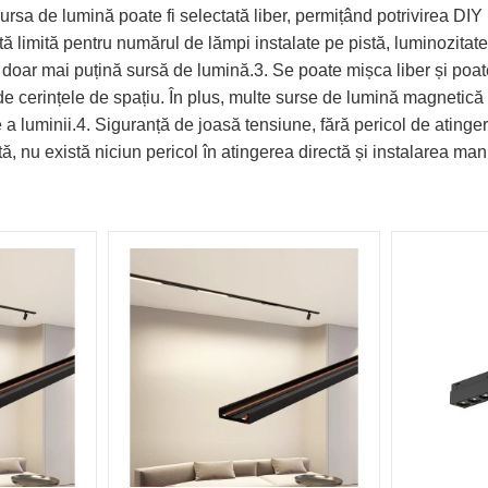
rsa de lumină poate fi selectată liber, permițând potrivirea DIY p
ă limită pentru numărul de lămpi instalate pe pistă, luminozitate
 doar mai puțină sursă de lumină.3. Se poate mișca liber și poat
 de cerințele de spațiu. În plus, multe surse de lumină magnetică p
re a luminii.4. Siguranță de joasă tensiune, fără pericol de ati
, nu există niciun pericol în atingerea directă și instalarea man