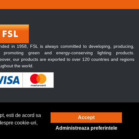
nded in 1958, FSL is always committed to developing, producing,
 promoting green and energy-conserving lighting products.
over, our products are exported to over 120 countries and regions
ughout the world.
t, esti de acord sa
Accept
Solutie eCommerce
powered by
despre cookie-uri,
Administreaza preferintele