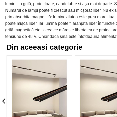
lumini cu grilă, proiectoare, candelabre și așa mai departe. Su
Numărul de lămpi poate fi crescut sau micșorat liber. Nu exist
prin absorbția magnetică: luminozitatea este prea mare, luați
poate mișca liber, iar lumina poate fi aranjată liber în funcție
grilă magnetică etc., ceea ce mărește libertatea de proiecta
tensiune de 48 V. Chiar dacă șina este întotdeauna alimentată
Din aceeasi categorie