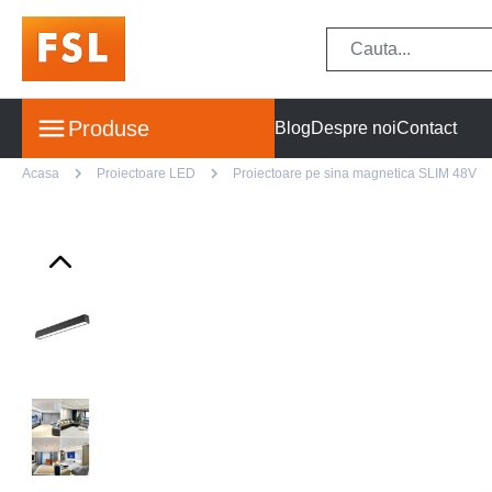
Produse
Blog
Despre noi
Contact
Acasa
Proiectoare LED
Proiectoare pe sina magnetica SLIM 48V