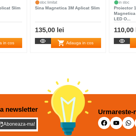
stoc limitat
in stoc
licat Slim
Sina Magnetica 3M Aplicat Slim
Proiector
Magnetica
LED O...
135,00 lei
110,00 
 in cos
Adauga in cos
a newsletter
Urmareste-n
Aboneaza-ma!