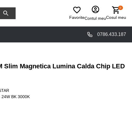
0
Favorite
Cosul meu
Contul meu
0786.433.187
M Slim Magnetica Lumina Calda Chip LED
STAR
 24W BK 3000K