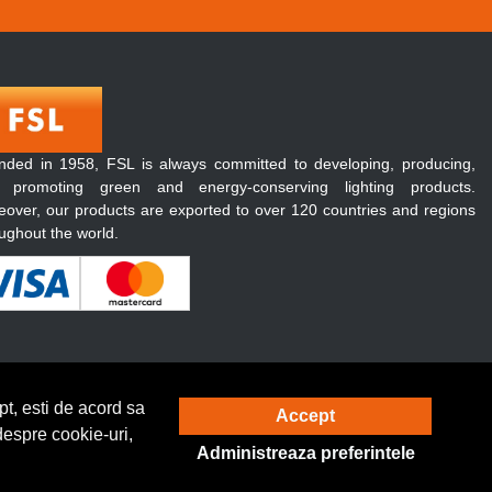
nded in 1958, FSL is always committed to developing, producing,
 promoting green and energy-conserving lighting products.
over, our products are exported to over 120 countries and regions
ughout the world.
t, esti de acord sa
Accept
Solutie eCommerce
powered by
despre cookie-uri,
Administreaza preferintele