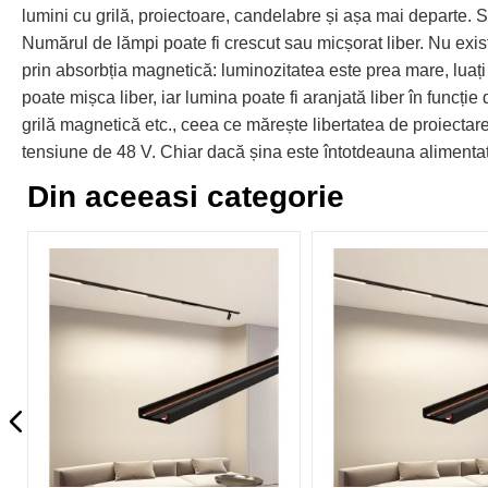
lumini cu grilă, proiectoare, candelabre și așa mai departe. Su
Numărul de lămpi poate fi crescut sau micșorat liber. Nu exist
prin absorbția magnetică: luminozitatea este prea mare, luați
poate mișca liber, iar lumina poate fi aranjată liber în funcție
grilă magnetică etc., ceea ce mărește libertatea de proiecta
tensiune de 48 V. Chiar dacă șina este întotdeauna alimentată
Din aceeasi categorie