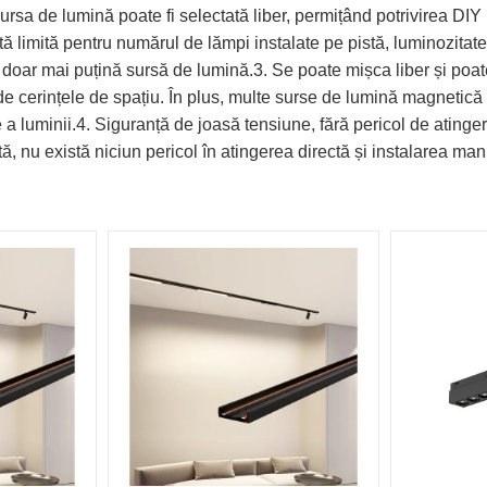
rsa de lumină poate fi selectată liber, permițând potrivirea DIY p
ă limită pentru numărul de lămpi instalate pe pistă, luminozitate
 doar mai puțină sursă de lumină.3. Se poate mișca liber și poat
 de cerințele de spațiu. În plus, multe surse de lumină magnetică p
re a luminii.4. Siguranță de joasă tensiune, fără pericol de ati
, nu există niciun pericol în atingerea directă și instalarea man