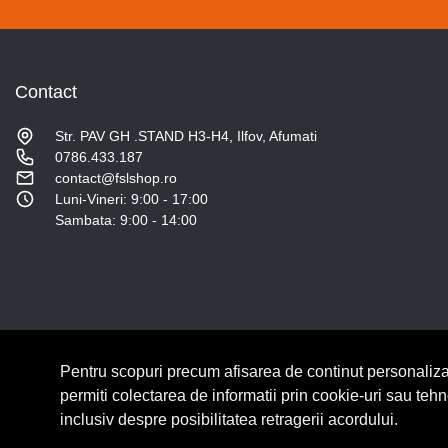
Contact
Str. PAV GH .STAND H3-H4, Ilfov, Afumati
0786.433.187
contact@fslshop.ro
Luni-Vineri: 9:00 - 17:00
Sambata: 9:00 - 14:00
Pentru scopuri precum afisarea de continut personaliza
© Copyright 2026 Lumilux.
Toate drepturile rezervate.
permiti colectarea de informatii prin cookie-uri sau teh
inclusiv despre posibilitatea retragerii acordului.