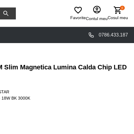
0
Favorite
Cosul meu
Contul meu
0786.433.187
M Slim Magnetica Lumina Calda Chip LED
STAR
 18W BK 3000K