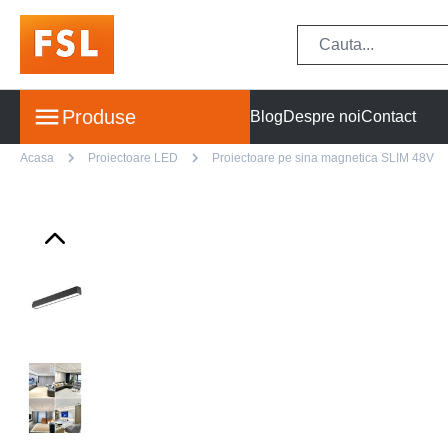
Produse
Blog
Despre noi
Contact
Acasa
Proiectoare LED
Proiectoare pe sina magnetica SLIM 48V