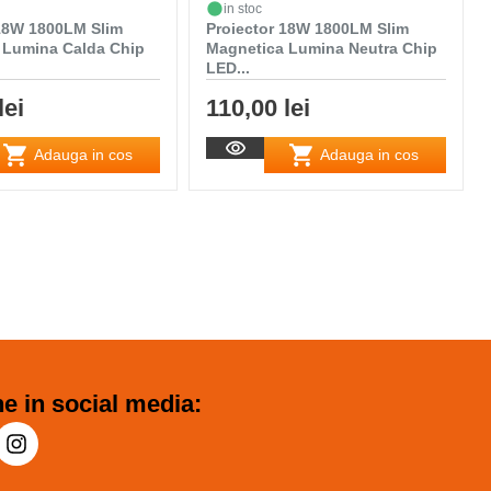
in stoc
 18W 1800LM Slim
Proiector 18W 1800LM Slim
 Lumina Calda Chip
Magnetica Lumina Neutra Chip
LED...
lei
110,00 lei
Adauga in cos
Adauga in cos
e in social media: