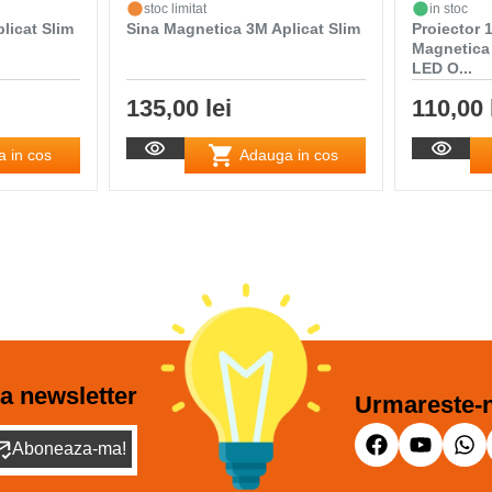
stoc limitat
in stoc
licat Slim
Sina Magnetica 3M Aplicat Slim
Proiector
Magnetica
LED O...
135,00 lei
110,00 
 in cos
Adauga in cos
a newsletter
Urmareste-n
Aboneaza-ma!